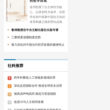
的哲学自觉
该书彰显了以主体性为核
心、以原创性为追求，在哲
学自觉中探索中国自主知识
体系构建之路的理论品格。
鲁涛教授在中央文献出版社出版专著
三重维度读懂制度优势
着力深化对中国当代经济发展的规律性认
社科推荐
跨学科聚焦人工智能多领域应用
1
深化反恐国际合作 推进全球安全治理
2
雏凤清声鸣高冈 桐花万里迎朝阳
3
促进AI与人文协同发展
4
以社科力量铸牢中华民族共同体意识