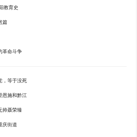
阳教育史
然篇
的革命斗争
党，等于没死
经恩施和黔江
元帅聂荣臻
重庆街道