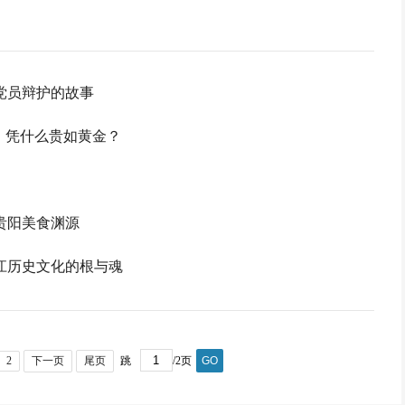
党员辩护的故事
，凭什么贵如黄金？
贵阳美食渊源
江历史文化的根与魂
2
下一页
尾页
跳
/2页
GO