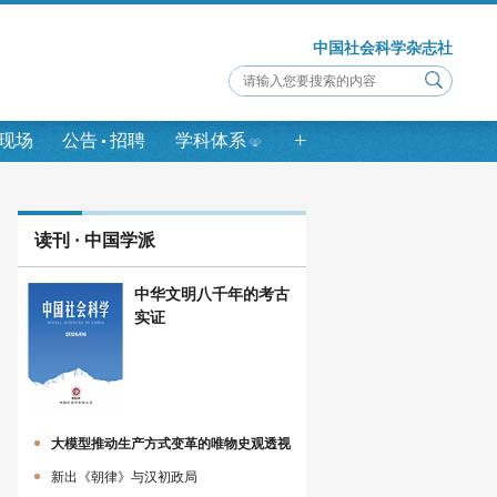
中国社会科学杂志社
+
现场
公告
招聘
学科体系
读刊 · 中国学派
中华文明八千年的考古
实证
大模型推动生产方式变革的唯物史观透视
新出《朝律》与汉初政局