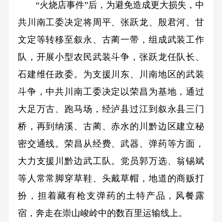
“火烧店事件”后，为避免造成更大损失，中
共川南工委决定将周平、张跃龙、殷君河、甘
文定等转移至叙永、古蔺一带，组成武装工作
队，开展小型农民武装斗争，张跃龙任队长、
石建维任政委。为支援川东、川南地区的武装
斗争，中共川南工委决定以荣昌为基地，通过
大足万古、跑马场，经泸县过江到叙永县三门
桥，再到纳溪、古蔺、赤水的川黔边区建立秘
密交通线。荣昌从经费、武器、弹药等方面，
大力支援川黔边武工队。党员郭万选、翁锡斌
等人常常脚穿草鞋、头戴草帽，地道的商贩打
扮，担着藏有枪支弹药的土特产品，风餐露
宿，奔走在崇山峻岭中的数百里运输线上。