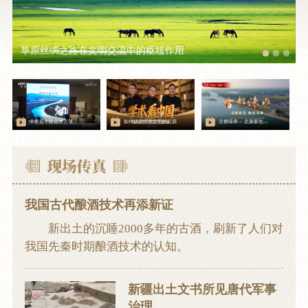
草原丝绸之路在文明交流中的枢纽作用
左
中希首个联合考古项...
如何认识中华文明的起源
古都传承： 文脉新生...
我国古代酿酒技术再添新证
新出土的沉睡2000多年的古酒，刷新了人们对
我国先秦时期酿酒技术的认知。
新疆出土文书所见唐代军事
治理