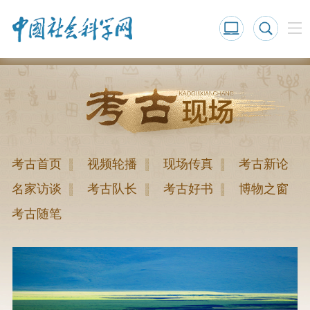
考古首页
视频轮播
现场传真
考古新论
名家访谈
考古队长
考古好书
博物之窗
考古随笔