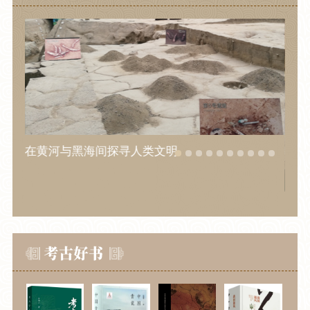
突出
在黄河与黑海间探寻人类文明
以手