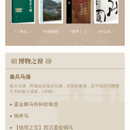
《《考古...》
《中国青瓷》
《荐书｜...》
《中山历...》
秦兵马俑
秦兵马俑，即秦始皇陵兵马俑，亦简称秦俑，是中国古代雕塑
艺术的集大成者。[详细]
鎏金舞马衔杯纹银壶
铜奔马
【镇馆之宝】西汉鎏金铜马