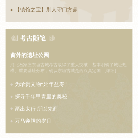
【镇馆之宝】刖人守门方鼎
窗外的遗址公园
河北石家庄东垣古城考古取得了重大突破，基本明确了城址规
模、重要基址分布，确认东垣古城是西汉真定国...[详细]
为珍贵文物“延年益寿”
探寻千年甲胄里的奥秘
鬲出太行 所以先商
万马奔腾的岁月