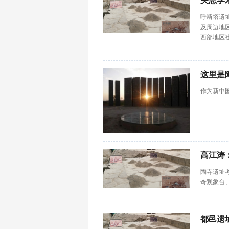
矢志学
呼斯塔遗
及周边地
西部地区
这里是
作为新中
高江涛：
陶寺遗址考
奇观象台、
都邑遗