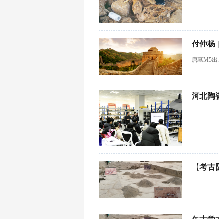
付仲杨
唐墓M5
河北陶
【考古