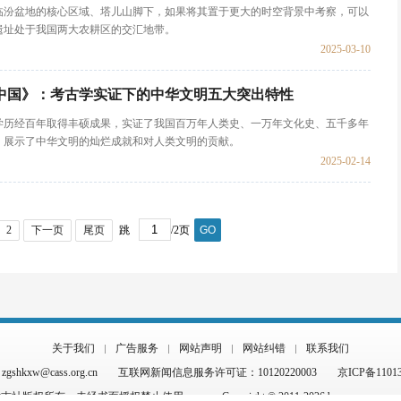
临汾盆地的核心区域、塔儿山脚下，如果将其置于更大的时空背景中考察，可以
遗址处于我国两大农耕区的交汇地带。
2025-03-10
中国》：考古学实证下的中华文明五大突出特性
学历经百年取得丰硕成果，实证了我国百万年人类史、一万年文化史、五千多年
，展示了中华文明的灿烂成就和对人类文明的贡献。
2025-02-14
2
下一页
尾页
跳
/2页
GO
关于我们
广告服务
网站声明
网站纠错
联系我们
hkxw@cass.org.cn
互联网新闻信息服务许可证：10120220003
京ICP备1101
杂志社版权所有，未经书面授权禁止使用
Copyright © 2011-2026 by www.cssn.cn al