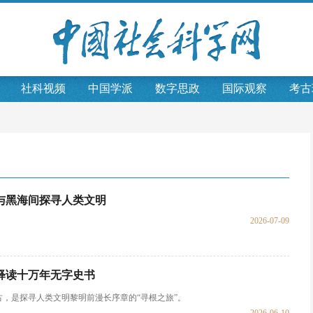
社科视频
中国学派
数字思政
国际观察
考古
与黑海间探寻人类文明
2026-07-09
释读十万年无字史书
古，是探寻人类文明黎明前漫长序章的“寻根之旅”。