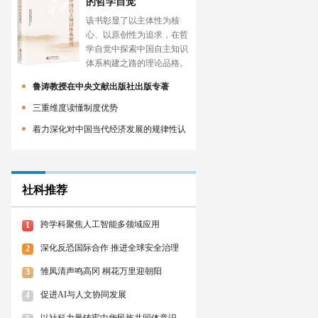
的哲学自觉
该书彰显了以主体性为核
心、以原创性为追求，在哲
学自觉中探索中国自主知识
体系构建之路的理论品格。
鲁涛教授在中央文献出版社出版专著
三重维度读懂制度优势
着力深化对中国当代经济发展的规律性认
社科推荐
跨学科聚焦人工智能多领域应用
1
深化反恐国际合作 推进全球安全治理
2
雏凤清声鸣高冈 桐花万里迎朝阳
3
促进AI与人文协同发展
4
以社科力量铸牢中华民族共同体意识