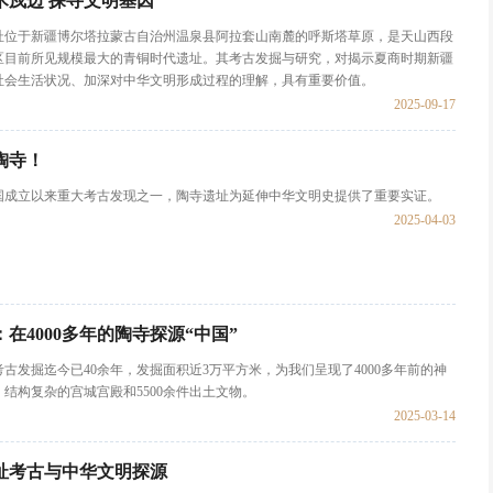
术戍边 探寻文明基因
址位于新疆博尔塔拉蒙古自治州温泉县阿拉套山南麓的呼斯塔草原，是天山西段
区目前所见规模最大的青铜时代遗址。其考古发掘与研究，对揭示夏商时期新疆
社会生活状况、加深对中华文明形成过程的理解，具有重要价值。
2025-09-17
陶寺！
国成立以来重大考古发现之一，陶寺遗址为延伸中华文明史提供了重要实证。
2025-04-03
在4000多年的陶寺探源“中国”
古发掘迄今已40余年，发掘面积近3万平方米，为我们呈现了4000多年前的神
结构复杂的宫城宫殿和5500余件出土文物。
2025-03-14
址考古与中华文明探源