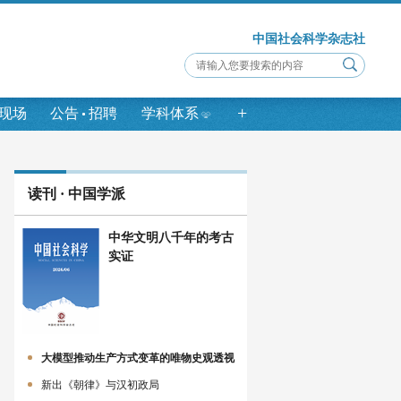
中国社会科学杂志社
+
现场
公告
招聘
学科体系
读刊 · 中国学派
中华文明八千年的考古
实证
大模型推动生产方式变革的唯物史观透视
新出《朝律》与汉初政局