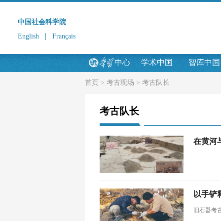
中国社会科学院
|
English
Français
中心
学术中国
智库中国
首页
>
考古现场
>
考古队长
考古队长
在黄河
以手铲
旧石器考