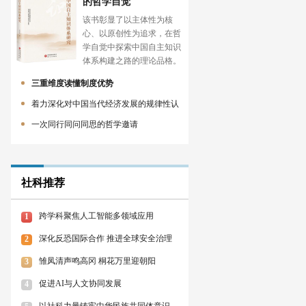
的哲学自觉
该书彰显了以主体性为核
心、以原创性为追求，在哲
学自觉中探索中国自主知识
体系构建之路的理论品格。
三重维度读懂制度优势
着力深化对中国当代经济发展的规律性认
一次同行同问同思的哲学邀请
社科推荐
跨学科聚焦人工智能多领域应用
1
深化反恐国际合作 推进全球安全治理
2
雏凤清声鸣高冈 桐花万里迎朝阳
3
促进AI与人文协同发展
4
以社科力量铸牢中华民族共同体意识