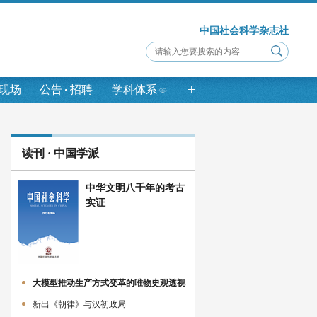
中国社会科学杂志社
+
现场
公告
招聘
学科体系
读刊 · 中国学派
中华文明八千年的考古
实证
大模型推动生产方式变革的唯物史观透视
新出《朝律》与汉初政局