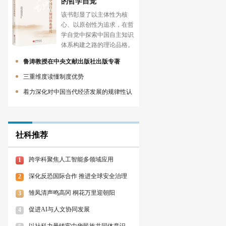
的哲学自觉
该书彰显了以主体性为核
心、以原创性为追求，在哲
学自觉中探索中国自主知识
体系构建之路的理论品格。
鲁涛教授在中央文献出版社出版专著
三重维度读懂制度优势
着力深化对中国当代经济发展的规律性认
社科推荐
跨学科聚焦人工智能多领域应用
1
深化反恐国际合作 推进全球安全治理
2
雏凤清声鸣高冈 桐花万里迎朝阳
3
促进AI与人文协同发展
4
以社科力量铸牢中华民族共同体意识