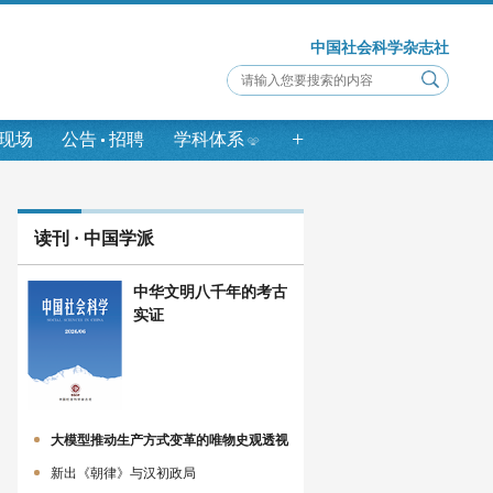
中国社会科学杂志社
+
现场
公告
招聘
学科体系
读刊 · 中国学派
中华文明八千年的考古
实证
大模型推动生产方式变革的唯物史观透视
新出《朝律》与汉初政局