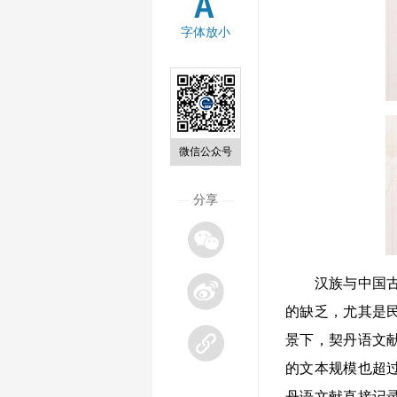
字体放小
微信公众号
—
分享
—
汉族与中国古代
的缺乏，尤其是
景下，契丹语文
的文本规模也超
丹语文献直接记