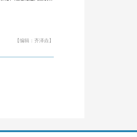
【编辑：齐泽垚】