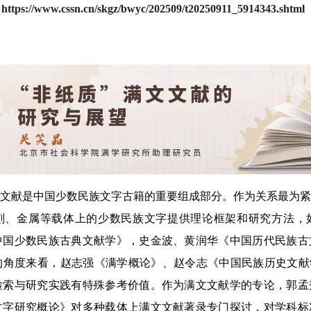
】
https://www.cssn.cn/skgz/bwyc/202509/t20250911_5914343.shtml
文献是中国少数民族文字古籍的重要组成部分。作为关系最为紧
刻、金属等载体上的少数民族文字提供理论框架和研究方法，
中国少数民族古典文献学》，史金波、黄润华《中国历代民族古
的角度来看，赵志强《满学概论》、赵令志《中国民族历史文献
检索与研究实践有特殊参考价值。作为满文文献学的专论，郭孟
文字研究概论》对多种载体上满文文献著录专门探讨，对学科标