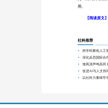
用。
【阅读原文
社科推荐
跨学科聚焦人工
深化反恐国际合
雏凤清声鸣高冈
促进AI与人文协
以社科力量铸牢