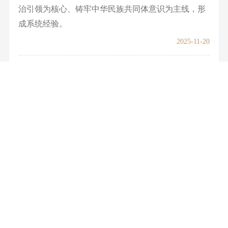
治引领为核心、铸牢中华民族共同体意识为主线，形
成系统经验。
2025-11-20
陕西理工大学马克思主义学院党委：召开2025
年党支部工作培训会
2025-11-14
山东科技大学马克思主义学院党委：铸魂育人
担使命 凝心聚力启新程
山东科技大学第四次党代会为学校高质量跨越式发展
擘画了宏伟蓝图、指明了奋进方向。
2025-11-11
北京林业大学马克思主义学院：马院学子积极