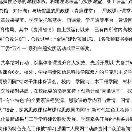
类选择性必修的课程体系。构建理论课堂与实践课堂、线上课堂与
图书馆－知行湖）与场馆里的思政课（青廉课堂）、思政课小课
改革效果显著。学院依托智慧树、雨课堂、学习通等平台，建设网
”教育格局。其中《贵州省情》自上线运行以来，已有四所省内高
课”总数达6门，总数过半；“金课”建设项目1项。1名教师获省委
工委“五个一”系列主题实践活动成果三等奖。
享结对行动，以集体备课提升育人实效。先后开展以“共备共研
备课会6次。校外，学校与贵阳信息科技学院双方的马克思主义
两校四院”结对子集体备课会。校内，学院与土木工程学院、材
院等结对共建，在校纪委的指导支持下创新开设“青廉课堂”，
容+专业特色”的全要素课程资源。思政课教学内容与世情、国情
人”结合，探索思政课程与课程思政同向同行“新时代红色工程师
化最新成果与工学学科建设联动发展。学院牵头开展的“共备共
次作为特色亮点工作被“学习强国”“人民网”“动静贵州”“众望新闻