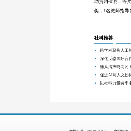
动贵州省赛二等奖
奖，1名教师指导
社科推荐
跨学科聚焦人工
深化反恐国际合
雏凤清声鸣高冈
促进AI与人文协
以社科力量铸牢