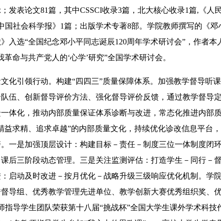
；发表论文81篇，其中CSSCI收录3篇，北大核心收录1篇,《人
中国社会科学报》1篇；出版学术专著8部。学院教师撰写的《邓
》入选“全国纪念邓小平同志诞辰120周年学术研讨会”，作者
我革命与共产党人的‘心学’研究”全国学术研讨会。
化引领行动。构建“四四三”质量保障体系。加强教学督导听课
价队伍、创新督导评价方法、强化督导评价反馈，通过教学督导
馈一体化，推动内部质量保证体系诊断与改进，常态化推进内部
精益求精、追求卓越”的内部质量文化，持续优化诊改信息平台
警。一是加强顶层设计：构建目标－责任－制度三位一体制度闭
－课后三阶段动态管理。三是关注监测评估：打造学生－同行－
进：启动及时改进－按月优化－战略升级三级响应优化机制。学
秀督导组、优秀教学管理先进单位、教学创新大赛优秀组织奖、
师指导学生团队荣获第十八届“挑战杯”全国大学生课外学术科技