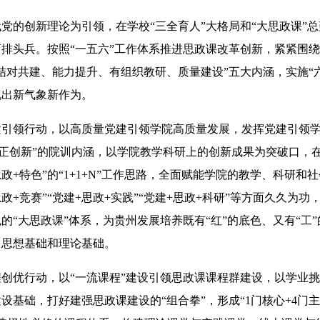
的创新理论为引领，在学校“三全育人”大格局和“大思政课”总
排头兵。按照“一五六”工作体系推进思政课改革创新，紧紧围
结对共建、能力提升、有组织教研、质量建设”五大内涵，实施“
现出新气象新作为。
领行动，以高质量党建引领学院高质量发展，发挥党建引领学
守正创新”的院训内涵，以学院教学科研上的创新成果为突破口，
思政+特色”的“1+1+N”工作思路，全面赋能学院的教学、科研和
思政+竞赛”“党建+思政+实践”“党建+思政+科研”等方面久久为
的“大思政课”体系，为贵州发展培养既有“红”的底色、又有“工
、思想基础和理论基础。
优行动，以“一流课程”建设引领思政课课程群建设，以学业挑
设基础，打好建强思政课建设的“组合拳”，形成“1门核心+4门主