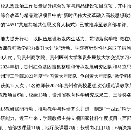
度高校思想政治工作质量提升综合改革与精品建设项目立项，其中报
综合改革与精品建设项目中的“新时代伟大变革融入高校思想政
的“4551”共建共融共促思政育人模式》已被推荐至教育部参评。
力提升行动，以队伍建设激发内生活力。贯彻落实学校“教在理
政课教师教学能力提升大讨论”活动。学院有针对性地采取了措
70人次，到贵州商学院、贵州医科大学和贵州民族大学交流学习3
。2024年初，贵州红色基因搜集整理和传承发展研究团队和马克
州理工学院2023年度“学习黄大年团队, 争创黄大年团队”教学
获奖12人次，1名教师获2023年贵州省高校思想政治理论课教
教改项目6项，校级13项，贵州省教育科学研究成果二、三等奖各
教研赋能行动，推动教学与科研齐头并进。制定“一四五”科研
科研能力。近三年来，学院教师主持立项国家社科年度项目（西部
项，省部级课题11项，地厅级课题7项；获横向项目1项；6项决