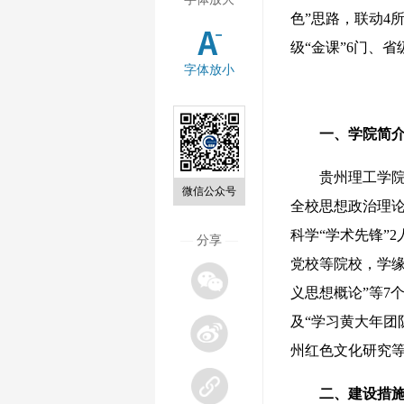
色”思路，联动4
级“金课”6门、
字体放小
一、学院简
贵州理工学院马
微信公众号
全校思想政治理论
科学“学术先锋”
—
分享
—
党校等院校，学
义思想概论”等7
及“学习黄大年团
州红色文化研究
二、建设措