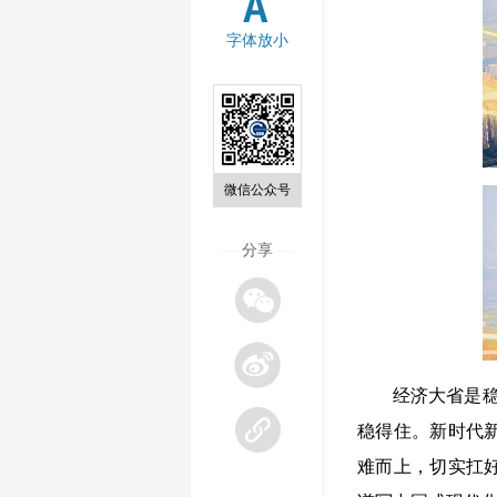
字体放小
微信公众号
—
分享
—
经济大省是稳住全
稳得住。新时代
难而上，切实扛