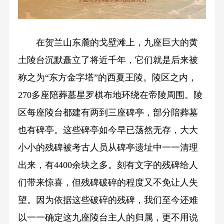
在贺兰山东麓的戈壁滩上，九座巨大的黄
土陵台沉默矗立了将近千年，它们就是后来被
称之为“东方金字塔”的西夏王陵。陵区之内，
270多座陪葬墓星罗棋布地环绕在帝陵周围。陵
区每座陵台都建有两到三座碑亭，部分陪葬墓
也有碑亭。这些碑亭如今早已荡然无存，大大
小小的残碑被考古人员从碑亭遗址中一一清理
出来，有4400余块之多。刻有文字的残碑给人
们带来惊喜，但残碑破碎的程度又不免让人失
望。因为依据这些破碎的残碑，我们至今还难
以一一确定这九座陵台主人的归属，更不用说