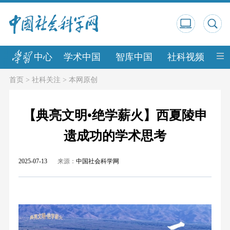
中心
学术中国
智库中国
社科视频
中
首页
>
社科关注
>
本网原创
【典亮文明•绝学薪火】西夏陵申
遗成功的学术思考
2025-07-13
来源：
中国社会科学网