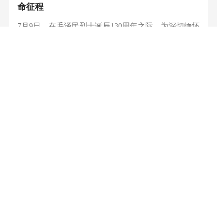
命征程
7月9日，在毛泽民烈士诞辰130周年之际，为深切缅怀
革命先烈，近期，由武汉革命博物馆主办的“从韶山到
天山——纪念毛泽民烈士诞辰130周年专题展”在该馆
展出...
2026-07-14
为藏在山里的红色文物建起“云展馆”
正直盛夏，江汉大学人工智能学院“AI砖茶花・智绘赤
壁行”实践团携带三维扫描仪、全景采集设备，走进赤
壁市赵李桥镇的深山与古街，运用人工智能、三维扫
描和...
2026-07-14