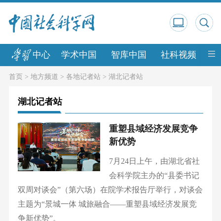
中心
学术中国
智库中国
社科视频
中
首页
>
地方频道
>
各地记者站
>
湖北记者站
湖北记者站
重塑县域经济发展竞争
新优势
7月24日上午，由湖北省社
会科学院主办的“县委书记
双周对谈会”（第六场）在院学术报告厅举行，对谈会
主题为“景城一体 城旅融合——重塑县域经济发展竞
争新优势”。