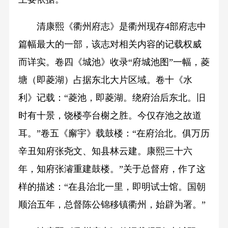
清康熙《衢州府志》是衢州现存4部府志中
篇幅最大的一部，该志对相关内容的记载权威
而详实。卷四《城池》收录“府城池图”一幅，菱
塘（即菱湖）占据东北大片区域。卷十《水
利》记载：“菱池，即菱湖。绕府治后东北。旧
时有十景，饶楼亭台榭之胜。今仅存池之故道
耳。”卷五《廨宇》载鼓楼：“在府治北。俱万历
辛丑知府张尧文、知县林云建。康熙三十六
年，知府张濬重建鼓楼。”关于总督府，作了这
样的描述：“在县治北一里，即明试士馆。国朝
顺治五年，总督陈公锦移镇衢州，始辟为署。”