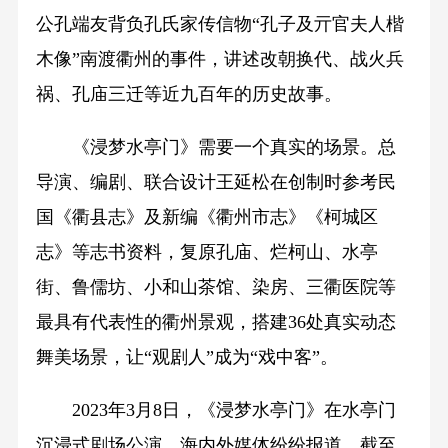
公孔端友背负孔氏家传信物“孔子及亓官夫人楷
木像”南渡衢州的事件，讲述改朝换代、战火兵
祸、孔庙三迁等近九百年的历史故事。
《浸梦水亭门》需要一个真实的场景。总
导演、编剧、联合设计王延松在创制时参考民
国《衢县志》及新编《衢州市志》《柯城区
志》等志书资料，复原孔庙、烂柯山、水亭
街、鲁儒坊、小和山茶馆、染房、三衢医院等
最具有代表性的衢州景观，搭建36处真实动态
舞美场景，让“观剧人”成为“戏中客”。
2023年3月8日，《浸梦水亭门》在水亭门
沉浸式剧场公演，海内外媒体纷纷报道。截至