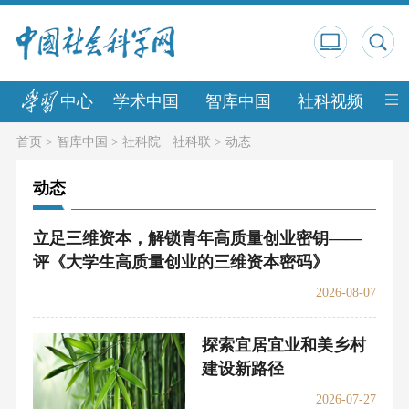
中心
学术中国
智库中国
社科视频
中
首页
>
智库中国
>
社科院 · 社科联
>
动态
动态
立足三维资本，解锁青年高质量创业密钥——
评《大学生高质量创业的三维资本密码》
2026-08-07
探索宜居宜业和美乡村
建设新路径
2026-07-27