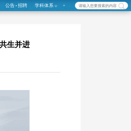
公告
招聘
学科体系
+
 共生并进