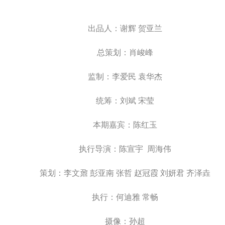
出品人：谢辉 贺亚兰
总策划：肖峻峰
监制：李爱民 袁华杰
统筹：刘斌 宋莹
本期嘉宾：
陈红玉
执行导演：陈宣宇 周海伟
策划：李文鼐 彭亚南 张哲 赵冠霞 刘妍君 齐泽垚
执行：何迪雅 常畅
摄像：孙超