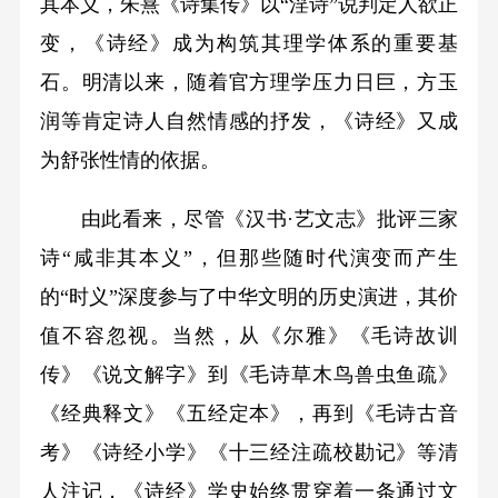
其本义，朱熹《诗集传》以“淫诗”说判定人欲正
变，《诗经》成为构筑其理学体系的重要基
石。明清以来，随着官方理学压力日巨，方玉
润等肯定诗人自然情感的抒发，《诗经》又成
为舒张性情的依据。
由此看来，尽管《汉书·艺文志》批评三家
诗“咸非其本义”，但那些随时代演变而产生
的“时义”深度参与了中华文明的历史演进，其价
值不容忽视。当然，从《尔雅》《毛诗故训
传》《说文解字》到《毛诗草木鸟兽虫鱼疏》
《经典释文》《五经定本》，再到《毛诗古音
考》《诗经小学》《十三经注疏校勘记》等清
人注记，《诗经》学史始终贯穿着一条通过文