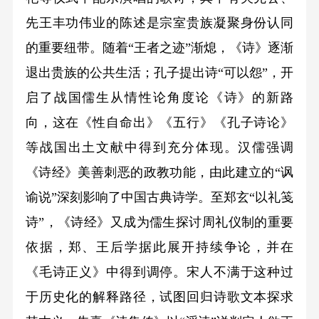
先王丰功伟业的陈述是宗室贵族凝聚身份认同
的重要纽带。随着“王者之迹”渐熄，《诗》逐渐
退出贵族的公共生活；孔子提出诗“可以怨”，开
启了战国儒生从情性论角度论《诗》的新路
向，这在《性自命出》《五行》《孔子诗论》
等战国出土文献中得到充分体现。汉儒强调
《诗经》美善刺恶的政教功能，由此建立的“讽
谕说”深刻影响了中国古典诗学。至郑玄“以礼笺
诗”，《诗经》又成为儒生探讨周礼仪制的重要
依据，郑、王后学据此展开持续争论，并在
《毛诗正义》中得到调停。宋人不满于这种过
于历史化的解释路径，试图回归诗歌文本探求