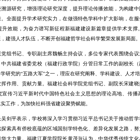
迹溯源研究，增强理论研究深度，提升理论传播效能，为构建中
量。全面提升学术研究实力，在做强特色学科中扩大影响，在服
提升效能，为奋力谱写新征程新福建建设新篇章提供学术支撑
态，建强人才队伍，不断开创福建哲学社会科学繁荣发展新局面
组书记、专职副主席魏畅主持会议，多位专家代表围绕会议
。中共福建省委党校（福建行政学院）分管日常工作的副校长（
学研究的“五路大军”之一，理应在研究阐释、学科建设、人才
发挥作用、贡献力量。福建社会科学院党组书记、副院长宋建晓
究宣传习近平新时代中国特色社会主义思想的理论高地、传播
扎实工作，为加快社科强省建设聚势赋能。
剑平表示，学校将深入学习贯彻习近平总书记关于推动哲学
续探索具有侨校底蕴的区域国别学特色化、差异化发展之路，努
献华大力量。福建江夏学院院长黄茂兴认为，中华优秀传统文化