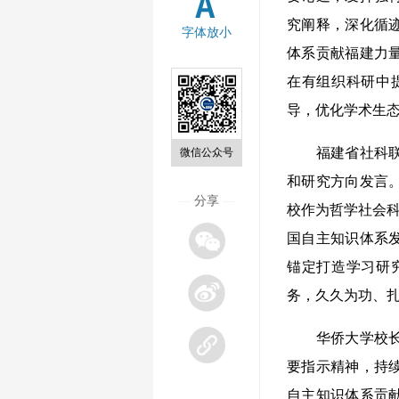
究阐释，深化循
字体放小
体系贡献福建力
在有组织科研中
导，优化学术生
福建省社科联党
微信公众号
和研究方向发言
—
分享
—
校作为哲学社会科
国自主知识体系
锚定打造学习研
务，久久为功、
华侨大学校长吴
要指示精神，持
自主知识体系贡