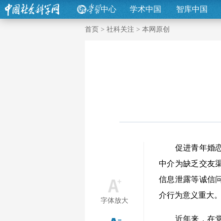
中心
学术中国
智库中国
首页
>
社科关注
>
本网原创
促进青年婚恋交
中介为缺乏交友
信息泄露等诚信
介行为意义重大
字体放大
近年来，在党中