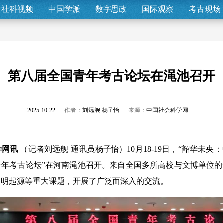
社科视频
中国学派
数字思政
国际观察
考古现场
第八届全国青年考古论坛在渑池召开
2025-10-22
作者：
刘远舰 杨子怡
来源：
中国社会科学网
网讯
（记者刘远舰 通讯员杨子怡）10月18-19日，“韶华未
青年考古论坛”在河南渑池召开。来自全国多所高校与文博单位
文明起源等重大课题，开展了广泛而深入的交流。