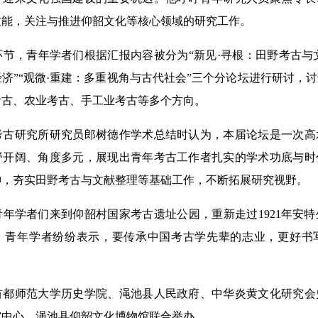
技能，关注与推进仰韶文化等核心领域的研究工作。
，青年学者们根据汇报内容被分为“新见·寻根：田野考古与文
济”“观微·重建：多重视角与古代社会”三个分论坛进行研讨，
考古、农业考古、手工业考古等多个方向。
研究所研究员郎树德作学术总结时认为，本届论坛是一次高
野开阔、角度多元，展现出青年考古工作者扎实的学术功底与时
神，夯实田野考古与文献整理等基础工作，不断拓展研究视野。
年学者们来到仰韶村国家考古遗址公园，重新走过1921年安
。青年学者纷纷表示，要传承中国考古学先辈的志业，更好书
师范大学历史学院、渑池县人民政府、中华炎黄文化研究会
究中心、渑池县仰韶文化博物馆联合举办。