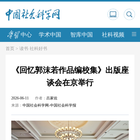
中心
学术中国
智库中国
社科视频
中
首页
>
读书·社科好书
《回忆郭沫若作品编校集》出版座
谈会在京举行
2026-06-11
作者：
吕家佐
来源：
中国社会科学网-中国社会科学报