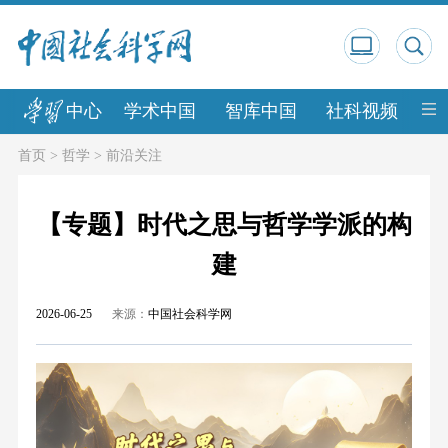
中心
学术中国
智库中国
社科视频
中
首页
>
哲学
>
前沿关注
【专题】时代之思与哲学学派的构
建
2026-06-25
来源：
中国社会科学网