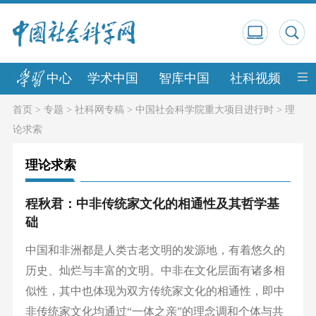
中心
学术中国
智库中国
社科视频
中
首页
>
专题
>
社科网专稿
>
中国社会科学院重大项目进行时
>
理
论求索
理论求索
程秋君：中非传统家文化的相通性及其哲学基
础
中国和非洲都是人类古老文明的发源地，有着悠久的
历史、灿烂与丰富的文明。中非在文化层面有诸多相
似性，其中也体现为双方传统家文化的相通性，即中
非传统家文化均通过“一体之亲”的理念调和个体与共