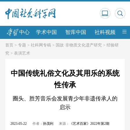
中心
学术中国
智库中国
社科视频
中
首页
>
专题
>
社科网专稿
>
国故·非物质文化遗产研究
>
经验研
究
>
表演艺术
中国传统礼俗文化及其用乐的系统
性传承
圈头、胜芳音乐会发展青少年非遗传承人的
启示
2023-05-22
作者：
孙茂利
来源：
《艺术百家》2022年第2期