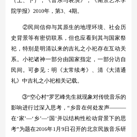
（上、下），《音乐与表演》，《南京艺术学
院学报》2010年，第3、4期。
②民间信仰与其原生的地理环境、社会历
史背景等有密切联系，但也应看到其与国家祭
祀，特别是明清以来的吉礼之小祀存在互动关
系。小祀诸神一部分由国家指定，一部分访自
民间。可参见：明《太常续考》、清《大清通
礼》中吉礼之小祀相关记载。
③“空心村”罗艺峰先生就现象对传统音乐的
影响进行过深入思考，“乡音在何处发声———
在‘家’—‘乡’—‘国’并以结构性松动背景下的思
考”为题在2016年1月9日召开的北京民族音乐研