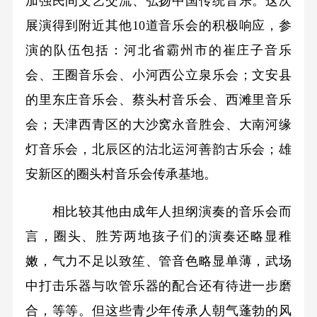
加强民间文艺交流、弘扬中国传统音乐。这次
展演得到附近其他10道音乐会的积极响应，参
演的队伍包括：河北省霸州市的崔庄子音乐
会、王圈音乐会、小河西公立泉乐会；文安县
的里东庄音乐会、蔡头村音乐会、西滩里音乐
会；天津西青区的大沙窝永音胜会、大南河缘
灯音乐会，北辰区的沽北运河善韵古乐会；雄
安新区的圈头村音乐会传承基地。
相比较其他由成年人担纲演奏的音乐会而
言，圈头、胜芳两地孩子们的演奏还略显稚
嫩，气力不足以致笙、管音色略显单薄，武场
中打击乐器与吹管乐器的配合还有待进一步磨
合，等等。但这些青少年传承人朝气蓬勃的风