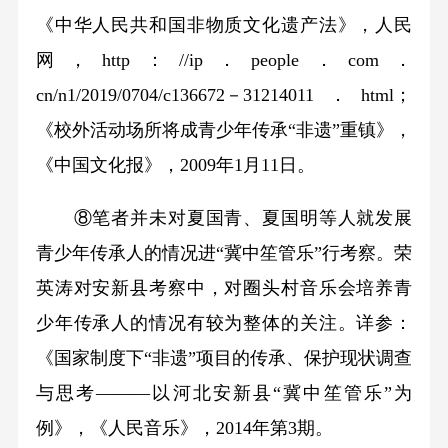
《中华人民共和国非物质文化遗产法》，人民
网，http：//ip．people．com．
cn/n1/2019/0704/c136672－31214011．html；
《校外活动场所将成青少年传承“非遗”重镇》，
《中国文化报》，2009年1月11日。
⑧笔者并未对夏国青、夏国明等人就发展
青少年传承人的情况进“冀中笙管乐”行考察。荣
英涛对安新县考察中，对圈头村音乐会培养青
少年传承人的情况有较为整体的关注。详参：
《国家制度下“非遗”项目的传承、保护现状调查
与思考———以河北安新县“冀中笙管乐”为
例》，《人民音乐》，2014年第3期。