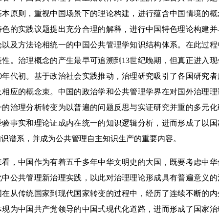
基本原则，重视中国场景下的理论构建，进行蕴含中国情境的概
特色的实践议题提出充分合理的解释，进行中国特色理论构建并
论以及方法论相统一的中国公共管理学知识结构体系。在此过程
性。治理概念的产生最早可追溯到13世纪晚期，但真正进入现
90年代初。基于政治社会实践推动，治理研究吸引了各国研究
及相应的概念束。中国的政治学和公共管理学界在对国外治理理
一的治理分析转变为以普遍的问题反思与实证研究并重的多元化
经验事实和理论证成内在统一的知识逻辑分析，进而形成了以国
知识谱系，并成为公共管理自主知识生产的重要内容。
，中国作为有着五千多年中华文明史的大国，既要考虑中华
化中公共管理新治理实践，以此对治理理论形成具有普遍意义的
国在从传统国家到现代国家转变的过程中，经历了连续不断的内
体现为中国共产党领导的中国式现代化道路，进而形成了国家治