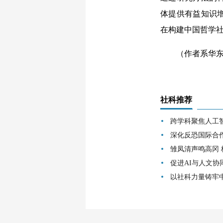
体提供有益知识
在构建中国哲学
（作者系华东政
社科推荐
跨学科聚焦人工
深化反恐国际合
雏凤清声鸣高冈
促进AI与人文协
以社科力量铸牢