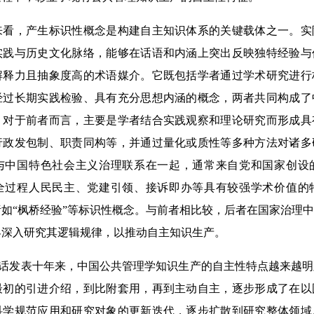
，产生标识性概念是构建自主知识体系的关键载体之一。实
实践与历史文化脉络，能够在话语和内涵上突出反映独特经验与
解释力且抽象度高的术语媒介。它既包括学者通过学术研究进行
经过长期实践检验、具有充分思想内涵的概念，两者共同构成了
。对于前者而言，主要是学者结合实践观察和理论研究而形成具
行政发包制、职责同构等，并通过量化或质性等多种方法对诸多
与中国特色社会主义治理联系在一起，通常来自党和国家创设
全过程人民民主、党建引领、接诉即办等具有较强学术价值的
如“枫桥经验”等标识性概念。与前者相比较，后者在国家治理
界深入研究其逻辑规律，以推动自主知识生产。
讲话发表十年来，中国公共管理学知识生产的自主性特点越来越
最初的引进介绍，到比附套用，再到主动自主，逐步形成了在以
科学规范应用和研究对象的更新迭代，逐步扩散到研究整体领域