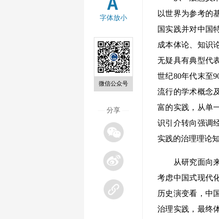
以世界为参考的
字体放小
国实践并对中国
成本体论、知识
无疑具有典型代表
世纪80年代末至
微信公众号
流行的学术概念
富的实践，从单
—
分享
—
识引介转向强调
实践的治理理论
从研究面向来看
考虑中国式现代
历史演变看，中
治理实践，最终