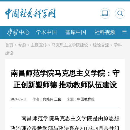
中心
学术中国
智库中国
社科视频
中
首页
>
专题
>
主题宣传
>
马克思主义学院建设
>
经验交流
>
学科
建设
南昌师范学院马克思主义学院：守
正创新塑师德 推动教师队伍建设
2024-05-11
作者：
向绪伟 王俊
来源：
中国教育报
南昌师范学院马克思主义学院是由原思想
政治理论课教学部与政法系在2017年9月合并组