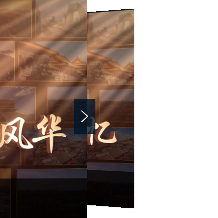
【好评中国·方志天地】走进国家方志馆 | 修志问道 以启未来
【好评中国·方志天地】走进北京方志 | 探寻中轴记忆
国有史，地有志，家有谱。 方志编修，源远流长。
京方志 | 领略京城风华
华夏文脉的律动，激励着国人再续历史辉煌。
以启未来