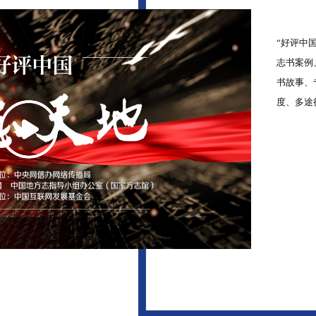
“好评中
志书案例
书故事、
度、多途