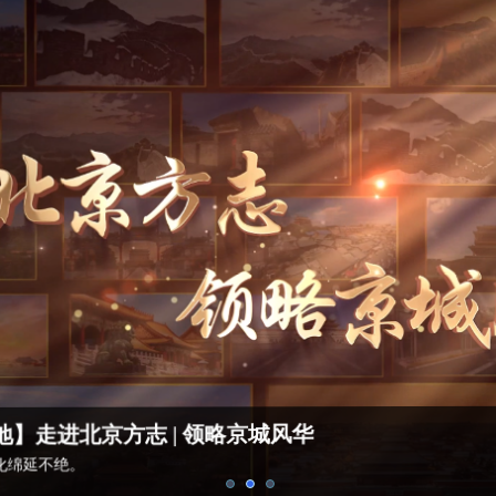
【好评中国·方志天地】走进北
未来
北京历史源远流长，修志文化绵延不绝。
【好评中国·方志天地】走进国家方志馆 | 修志问道 
| 领略京城风华
国有史，地有志，家有谱。 方志编修，源远流长。
地】走进北京方志 | 探寻中轴记忆
人再续历史辉煌。