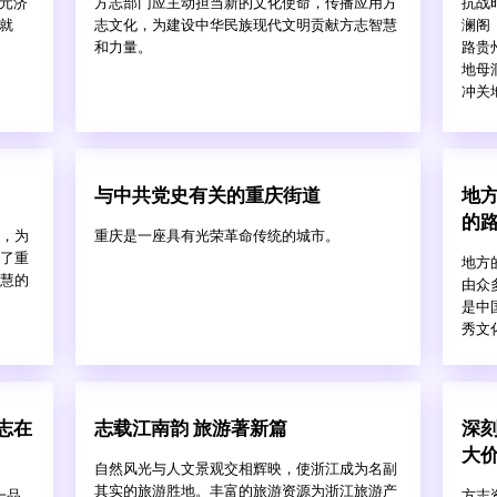
张元济
方志部门应主动担当新的文化使命，传播应用方
抗战
就
志文化，为建设中华民族现代文明贡献方志智慧
澜阁
和力量。
路贵
地母
冲关
与中共党史有关的重庆街道
地
的
，为
重庆是一座具有光荣革命传统的城市。
了重
地方
慧的
由众
是中
秀文
志在
志载江南韵 旅游著新篇
深
大
自然风光与人文景观交相辉映，使浙江成为名副
其实的旅游胜地。丰富的旅游资源为浙江旅游产
一品
方志