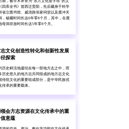
时期，被学术界誉为“东方文化金字塔”的文
《四库全书》曾西迁贵阳，先后藏身于科学
州省立图书馆、威清路张家祠堂以及鹿冲关
洞，秘藏时间长达6年零8个月，其中，在鹿
地母洞存放时间长达5年零8个月。
方志文化创造性转化和创新性发展
路径探索
的历史鲜活地凝结在每一部地方志之中，而
多历史悠久的地方志共同组成的地方志文化
国传统文化的重要组成部分，是中华民族优
化传承的重要载体。
刻领会方志资源在文化传承中的重
价值意蕴
资源的存史、资治、教化等功能在文化传承