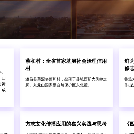
蔡和村：全省首家基层社会治理信用
鲜
村
修
本、
、曲
遂昌县蔡源乡蔡和村，坐落于县域西部大风岭之
鲁迅
对舞
脚、九龙山国家级自然保护区东北麓。
作出
，成
方志文化传播应用的嘉兴实践与思考
《