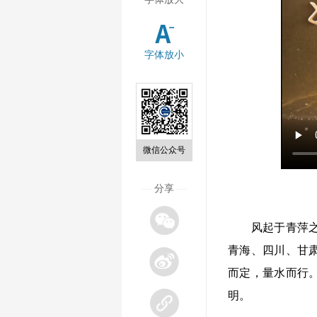
字体放小
微信公众号
—
分享
—
风起于青萍之末
青海、四川、甘
而定，量水而行
明。