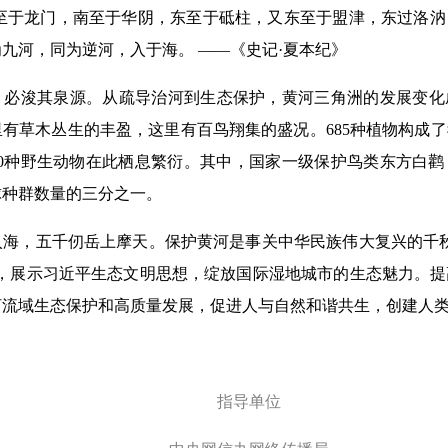
至于龙门，南至于华阴，东至于砥柱，又东至于盟津，东过洛汭
九河，同为逆河，入于海。 ——《史记·夏本纪》
浚其泉源。从疏导治河到生态保护，黄河三角洲的发展变化
有草木丛生的丰盈，这里有百鸟翔集的盛况。685种植物构成
30种野生动物在此栖息繁衍。其中，国家一级保护鸟类东方白
全球种群数量的三分之一。
，五千仞岳上摩天。保护黄河是事关中华民族伟大复兴的千秋
念，展示习近平生态文明思想，绽放国际湿地城市的生态魅力。
河流域生态保护和高质量发展，促进人与自然和谐共生，创建人
指导单位