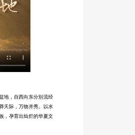
盆地，自西向东分别流经
莽天际，万物并秀。以水
族，孕育出灿烂的华夏文