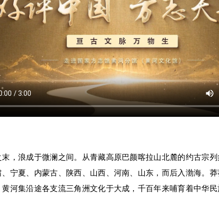
，浪成于微澜之间。从青藏高原巴颜喀拉山北麓的约古宗列
肃、宁夏、内蒙古、陕西、山西、河南、山东，而后入渤海。莽
。黄河集沿途各支流三角洲文化于大成，千百年来哺育着中华民