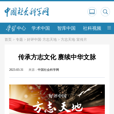
中心
学术中国
智库中国
社科视频
中
首页
>
专题
>
好评中国·方志天地
>
方志天地·宣传片
传承方志文化 赓续中华文脉
2023-03-31
来源：
中国社会科学网