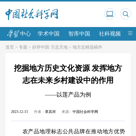
中心
学术中国
智库中国
社科视频
中
首页
>
专题
>
好评中国·方志天地
>
地方志精选稿件
挖掘地方历史文化资源 发挥地方
志在未来乡村建设中的作用
——以莲产品为例
2023-12-15
作者：
章其祥
来源：
中国社会科学网
农产品地理标志公共品牌在推动地方优势