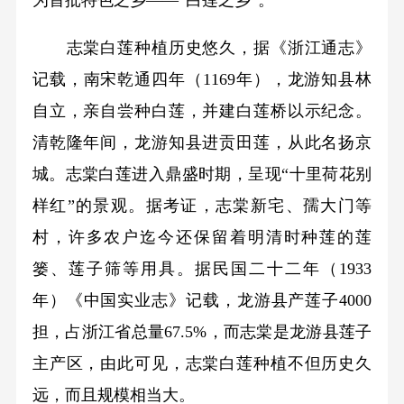
为首批特色之乡——“白莲之乡”。
志棠白莲种植历史悠久，据《浙江通志》
记载，南宋乾通四年（1169年），龙游知县林
自立，亲自尝种白莲，并建白莲桥以示纪念。
清乾隆年间，龙游知县进贡田莲，从此名扬京
城。志棠白莲进入鼎盛时期，呈现“十里荷花别
样红”的景观。据考证，志棠新宅、孺大门等
村，许多农户迄今还保留着明清时种莲的莲
篓、莲子筛等用具。据民国二十二年（1933
年）《中国实业志》记载，龙游县产莲子4000
担，占浙江省总量67.5%，而志棠是龙游县莲子
主产区，由此可见，志棠白莲种植不但历史久
远，而且规模相当大。