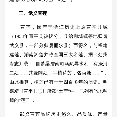
三、武义宣莲
宣莲，因产于浙江历史上原宣平县域
（1958年宣平县被拆分，县治柳城镇等地归属
武义县，一部分归属丽水县）而得名，与福建
建莲、湖南湘莲并称全国三大名莲。据《处州
府志》载：“自萧梁詹南司马疏导水利，有濠河
二处……其壕阔处，半植荷芰，名荷塘……”，
由此推算，植莲已有一千四百多年的历史。明
嘉靖《宣平县志》所载“土产”中，已列有当地种
植的“莲子”。
武义宣莲品牌历史悠久、品质优、产量