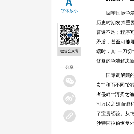
字体放小
回望国际争端解
历史时期发挥重
普遍不足；程序冗
矛盾，甚至可能
端时，其“一刀切
微信公众号
修复的争端解决
—
分享
—
国际调解院的诞
贵”“和而不同”
者侵畔”“河滨之
司万民之难而谐
了宝贵经验。从“
沙特阿拉伯恢复