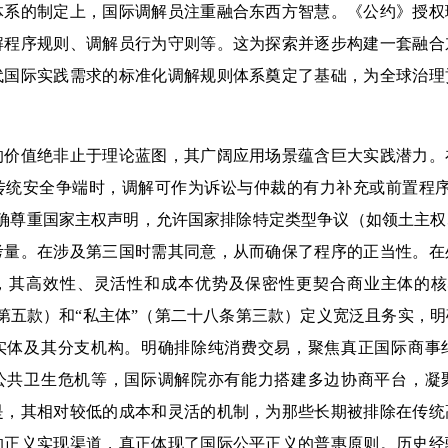
的制定上，国际调解员注重融合东西方智慧。《公约》授权
解程序规则、调解员行为守则等。这为探索并逐步构建一套融合
代国际实践需求的标准化调解规则体系奠定了基础，为全球治理
值绝非止于理论蓝图，其广阔应用场景蕴含巨大实践潜力。
传统安全争端时，调解可作为诉讼与仲裁的有力补充或前置程序
明确尊重国家主权声明，允许国家排除特定类型争议（如领土主
考量。在涉及第三国时需其同意，从而确保了程序的正当性。在
，其高效性、灵活性和成本优势及保密性更契合商业主体的核
第五款）和“私主体”（第二十八条第三款）定义宽泛且务实，
实体及其分支机构。明确排除纯消费交易，聚焦真正国际商事
公共卫生危机等，国际调解院亦有能力搭建多边协商平台，凝
是，其相对较低的成本和灵活的机制，为那些长期被排除在传统
的正义实现渠道，真正体现了国际公平正义的普惠原则。历史经