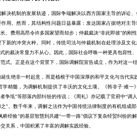
决机制的发展轨迹，国际争端解决以西方国家主导的诉讼、
要作用。然而，其结构性问题日益暴露：发达国家占据绝对主导
长、费用高昂令许多国家望而却步；仲裁裁决“非此即彼”的刚
埋下新的冲突火种。同时，传统司法与仲裁机制在处理涉及文化
”式的裁决常显力不从心。因此，国际社会呼唤一种更具包容性
新范式。正是在这个背景下，国际调解院宣告成立，作为对这一
生绝非一时起意，而是植根于中国深厚的和平文化与当代实践
的哲学精髓，为调解机制提供了丰沃的文化土壤。《韩非子·难一
渔者争坻”等部落内部纠纷的传说；《周礼》亦记载了官府中“调人
和之”。数千年来，调解之法作为中国传统法律制度的有机组成
枫桥经验”的基层智慧到共建“一带一路”倡议下复杂经贸纠纷的
外交关系，中国积累了丰富的调解实践经验。