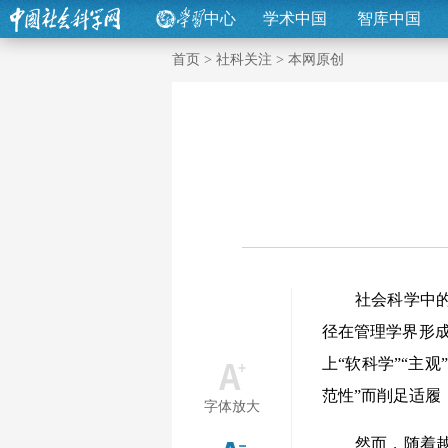
中心
学术中国
智库中国
首页
>
社科关注
>
本网原创
社会科学中的实
径在管理学界形成
上“软科学”“主
范性”而削足适
字体放大
然而，随着越来