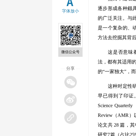
逐步形成各种颇
字体放小
的广泛关注。与
是一个复杂的、
方法去挖掘其背
这是否意味着我
微信公众号
法，都有其适用的
—
分享
—
的“一家独大”，
这种对定性研究
早已得到了印证。管理学
Science Qu
Review（AM
论文共 28 篇，
研究7篇（占比2