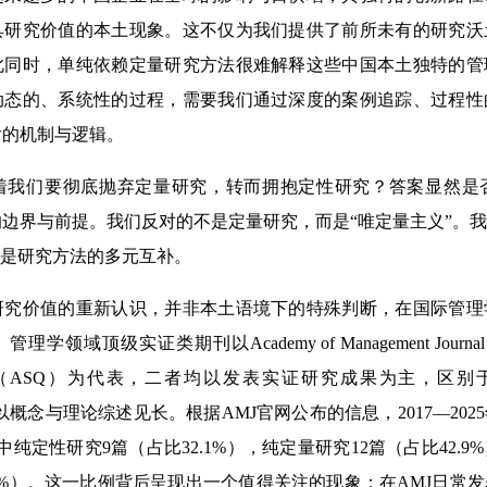
具研究价值的本土现象。这不仅为我们提供了前所未有的研究沃
此同时，单纯依赖定量研究方法很难解释这些中国本土独特的管
动态的、系统性的过程，需要我们通过深度的案例追踪、过程性
后的机制与逻辑。
们要彻底抛弃定量研究，转而拥抱定性研究？答案显然是
边界与前提。我们反对的不是定量研究，而是“唯定量主义”。
而是研究方法的多元互补。
价值的重新认识，并非本土语境下的特殊判断，在国际管理
领域顶级实证类期刊以Academy of Management Journal（AM
arterly（ASQ）为代表，二者均以发表实证研究成果为主，区别于Acade
R）以概念与理论综述见长。根据AMJ官网公布的信息，2017—20
其中纯定性研究9篇（占比32.1%），纯定量研究12篇（占比42.
5%）。这一比例背后呈现出一个值得关注的现象：在AMJ日常