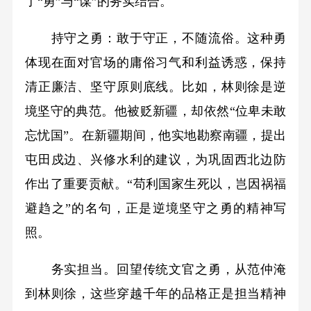
了“勇”与“谋”的务实结合。
持守之勇：敢于守正，不随流俗。这种勇
体现在面对官场的庸俗习气和利益诱惑，保持
清正廉洁、坚守原则底线。比如，林则徐是逆
境坚守的典范。他被贬新疆，却依然“位卑未敢
忘忧国”。在新疆期间，他实地勘察南疆，提出
屯田戍边、兴修水利的建议，为巩固西北边防
作出了重要贡献。“苟利国家生死以，岂因祸福
避趋之”的名句，正是逆境坚守之勇的精神写
照。
务实担当。回望传统文官之勇，从范仲淹
到林则徐，这些穿越千年的品格正是担当精神