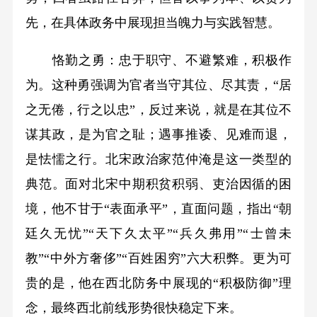
先，在具体政务中展现担当魄力与实践智慧。
恪勤之勇：忠于职守、不避繁难，积极作
为。这种勇强调为官者当守其位、尽其责，“居
之无倦，行之以忠”，反过来说，就是在其位不
谋其政，是为官之耻；遇事推诿、见难而退，
是怯懦之行。北宋政治家范仲淹是这一类型的
典范。面对北宋中期积贫积弱、吏治因循的困
境，他不甘于“表面承平”，直面问题，指出“朝
廷久无忧”“天下久太平”“兵久弗用”“士曾未
教”“中外方奢侈”“百姓困穷”六大积弊。更为可
贵的是，他在西北防务中展现的“积极防御”理
念，最终西北前线形势很快稳定下来。