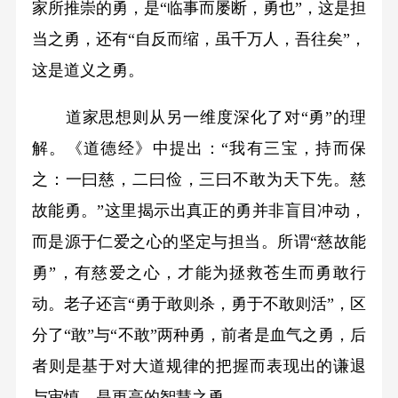
家所推崇的勇，是“临事而屡断，勇也”，这是担
当之勇，还有“自反而缩，虽千万人，吾往矣”，
这是道义之勇。
道家思想则从另一维度深化了对“勇”的理
解。《道德经》中提出：“我有三宝，持而保
之：一曰慈，二曰俭，三曰不敢为天下先。慈
故能勇。”这里揭示出真正的勇并非盲目冲动，
而是源于仁爱之心的坚定与担当。所谓“慈故能
勇”，有慈爱之心，才能为拯救苍生而勇敢行
动。老子还言“勇于敢则杀，勇于不敢则活”，区
分了“敢”与“不敢”两种勇，前者是血气之勇，后
者则是基于对大道规律的把握而表现出的谦退
与审慎，是更高的智慧之勇。