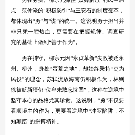
勇在务实。柳宗元抓住“奴婢解放”的民生痛
点，范仲淹的“积极防御”与王安石的制度变革，
都体现出“勇”与“谋”的统一。这说明勇于担当并
非只凭一腔热血，更需要在把握规律、调查研
究的基础上做到“善于作为”。
勇在持守。柳宗元因“永贞革新”失败被贬永
州、柳州，身处“蛮荒之地”，却始终秉持“吏为
民役”的理念，苏轼流放海南仍积极作为，林则
徐被贬新疆仍“位卑未敢忘忧国”，这种在逆境中
坚守本心的品格尤其珍贵。这说明，“勇”不仅要
看顺境中的作为，更要看逆境中“冲罗陷阱，不
知颠踣”的拼搏精神。