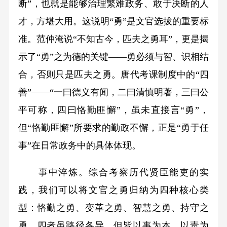
断”，也就是能够治理繁难政务、敢于决断的人
才，方堪大用。这说明“勇”是文官选拔的重要标
准。范仲淹说“不知古今，匹夫之勇耳”，更是揭
示了“勇”之为德的关键——勇必须与智、识相结
合，否则只是匹夫之勇。唐代考课制度中的“四
善”——“一曰德义有闻，二曰清慎明著，三曰公
平可称，四曰恪勤匪懈”，虽未直接言“勇”，
但“恪勤匪懈”所要求的勤政不懈，正是“勇于任
事”在日常政务中的具体体现。
事中淬炼。综合考察历代贤臣能吏的实
践，我们可以将文官之勇归纳为四种核心类
型：恪勤之勇、变革之勇、智慧之勇、持守之
勇，四者虽路径各异，但皆以事为本、以责为