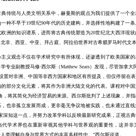
传统与人类文明关系中，赫曼斯的观点为我们提供了一个全
一种不早于19世纪90年代的历史建构，并选择性地构建了一
代欧洲的知识谱系，进而将古典传统塑造为20世纪北大西洋现
了北非、西亚、中亚、拜占庭、阿拉伯世界对古希腊罗马时代文
义观念不仅在学术研究中有所体现，还渗透到了欧美国家的
专业副教授马修·西尔斯（Matthew Sears）发现，尽管加拿
程设置对非洲、中国等非西方国家和地区有所提及，但仅停留在
内的部分文化元素，将其作为非洲大陆文化的代表。课程对中国
视角，将其简化为经济贸易的来源。西尔斯批判了上述现象，并
系，也非孤立发展而成，更非毫无争议地被实践，也未通过直线
学家深知这一点，并努力改革学科以反映最新研究成果，正视古
当代学术界也在重新审视其他学科与世界观的重要性，这并非
人类理解自身与世界方式的丰富多样性中。”西尔斯说道。