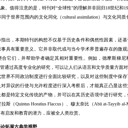
象。值得注意的是，特刊对“全球性”的理解并非回归18世纪和19
界范围内的文化同化（cultural assimilation）与文化同质化（cult
出，本期特刊的构想不仅基于历史条件和偶然性因素，还基
叙事具有重要意义。它并非取代或与当今学术界普遍存在的微观
整合它们，并帮助学者确定其相对重要性。例如，德摩斯梯尼
ics），尽管通过高度专业化的研究，可以让人们从语言和文学质量方
代世界不同政治制度进行全面比较研究，以及对这些制度中保存
及对异议的行使与允许程度进行深入考察后，才能真正凸显这些
上都是特定文化传统的产物，并可以在其历史语境中进行研究，
uintus Horatius Flaccus）、穆太奈比（Abū at-Tayyib a
具有启发和教育的潜力，应被全人类欣赏。
论拓展古典学视野