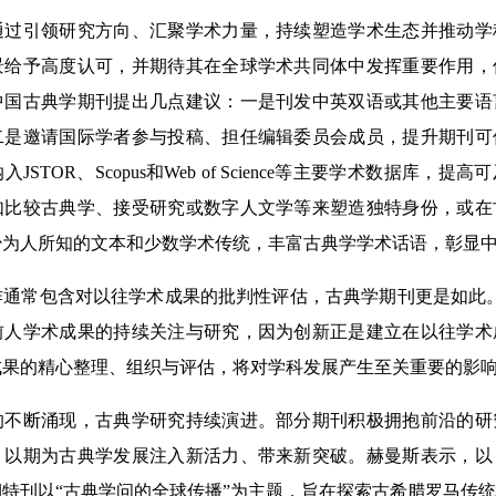
引领研究方向、汇聚学术力量，持续塑造学术生态并推动学
景给予高度认可，并期待其在全球学术共同体中发挥重要作用，
中国古典学期刊提出几点建议：一是刊发中英双语或其他主要语
二是邀请国际学者参与投稿、担任编辑委员会成员，提升期刊可
JSTOR、Scopus和Web of Science等主要学术数据库，
如比较古典学、接受研究或数字人文学等来塑造独特身份，或在
少为人所知的文本和少数学术传统，丰富古典学学术话语，彰显
常包含对以往学术成果的批判性评估，古典学期刊更是如此。
前人学术成果的持续关注与研究，因为创新正是建立在以往学术
成果的精心整理、组织与评估，将对学科发展产生至关重要的影响
断涌现，古典学研究持续演进。部分期刊积极拥抱前沿的研
，以期为古典学发展注入新活力、带来新突破。赫曼斯表示，以
特刊以“古典学问的全球传播”为主题，旨在探索古希腊罗马传