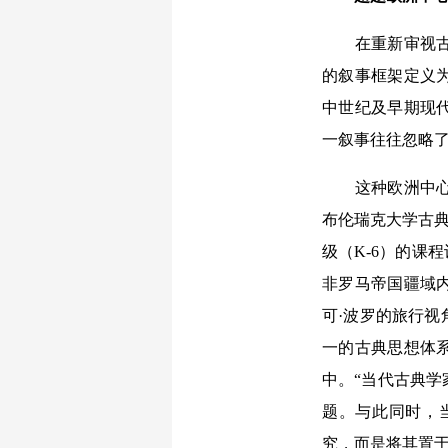
在重新审视古典
的叙事框架定义为
中世纪及早期现
一叙事往往忽略
这种欧洲中心主
布伦瑞克大学古典学
级（K-6）的课
非罗马帝国疆域
可·波罗的旅行
一的古典思想体
中。“当代古典
题。与此同时，
究，而是将其置于