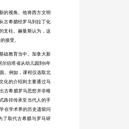
新的视角。他将西方文明
条从古希腊经罗马到拉丁化
状的支柱。赫曼斯认为，这
本的接受。
基础教育当中。加拿大新
大阿尔伯塔省从幼儿园到6年
表面。例如，课程仅选取北
文化的介绍则主要通过马
指出古希腊罗马思想并非唯
式路径传承至当代人的手
典学在学术界的历史遗留问
为了取代古希腊与罗马研