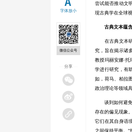
尝试能否推动文
字体放小
现古典学在全球
古典文本蕴含
在古典文本研究
究，旨在揭示诸
微信公众号
教授玛丽安娜·托玛
—
分享
—
学进行研究，有
如，荷马、柏拉
政治理论等领域
谈到如何避免陷
存在的偏见现象
它们在其自身语
之间保持平衡。”