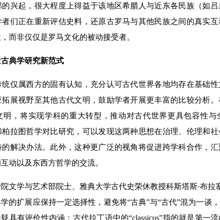
邦的兴起，很大程度上得益于该地区希腊人与近东各民族（如吕
学者们正在重新评估史料，还原古罗马与其他民族之间的真实互
性，而非仅仅是罗马文化的被动接受者。
古典学研究新范式
仅属西方的固有认知，充分认可古代世界各地均存在基础性
应拓展视野至其他古代文明，鼓励学者开展更丰富的比较分析。
文明，将实现学科的重大转型，推动对古代世界更具包容性与
和柏拉图哲学对比研究，可以发现这两种思想在治理、伦理和社
特的解决办法。此外，这种更广泛的视角将促进跨学科合作，汇
的互动以及东西方哲学的交流。
与艺术部院士、雅典大学古代史荣休教授科斯塔斯·布拉塞利斯（Kost
学的扩展应保持一定选择性，避免将“古典”与“古代”混为一谈
疑具有评价性内涵：古代拉丁语中的“classicus”指的就是第