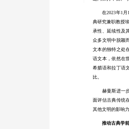
在2023年1月
典研究兼职教授埃里
承性、延续性及
众多文明中脱颖
文本的独特之处
语文本，依然在
希腊语和拉丁语
比。
赫曼斯进一步说
面评估古典传统
其他文明的影响
推动古典学前