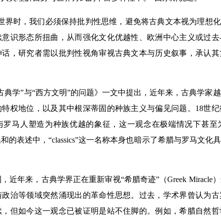
界时，我们必须保持批判性思维，避免将古典文本视为理想化的
续意识形态所扭曲，从而强化文化优越性、欧洲中心主义或过去
神话，研究者需以批判性视角审视古典文本与历史叙事，承认其
典学”与“西方文明”的问题》一文中提出，近年来，古典学家
特权地位，以及其中根深蒂固的种族主义与偏见问题。18世纪
与罗马人塑造为种族优越的象征，这一观念在极端情况下甚至
和的表述中，“classics”这一名称本身也暗示了希腊与罗马文
年来，古典学界正在重新审视“希腊奇迹”（Greek Miracl
与政治等领域突然涌现出的革命性思想。过去，学术界曾认为古
续，但如今这一观念已被证明是站不住脚的。例如，希腊自然哲