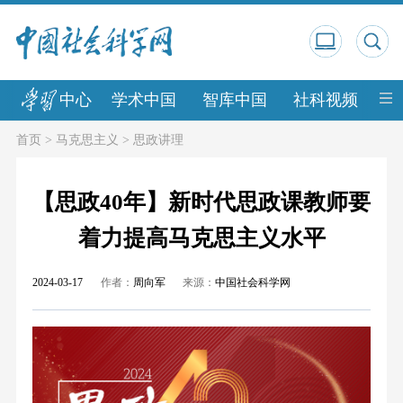
中心
学术中国
智库中国
社科视频
中
首页
>
马克思主义
>
思政讲理
【思政40年】新时代思政课教师要
着力提高马克思主义水平
2024-03-17
作者：
周向军
来源：
中国社会科学网