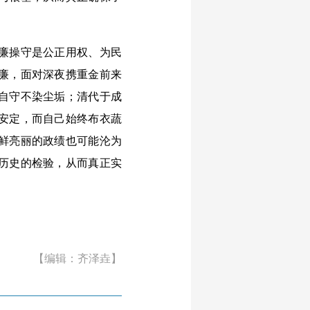
廉操守是公正用权、为民
廉，面对深夜携重金前来
自守不染尘垢；清代于成
安定，而自己始终布衣蔬
鲜亮丽的政绩也可能沦为
历史的检验，从而真正实
【编辑：齐泽垚】