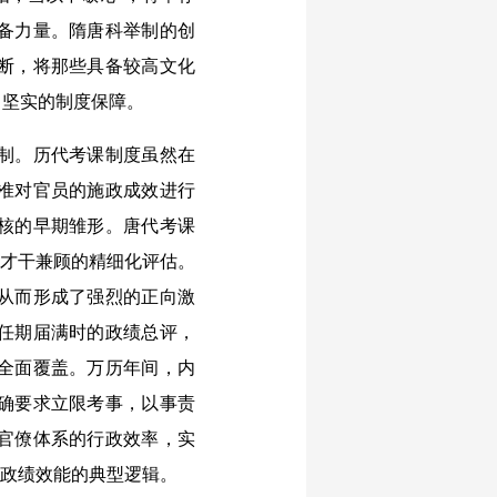
备力量。隋唐科举制的创
断，将那些具备较高文化
了坚实的制度保障。
制。历代考课制度虽然在
准对官员的施政成效进行
核的早期雏形。唐代考课
与才干兼顾的精细化评估。
从而形成了强烈的正向激
任期届满时的政绩总评，
全面覆盖。万历年间，内
确要求立限考事，以事责
官僚体系的行政效率，实
升政绩效能的典型逻辑。