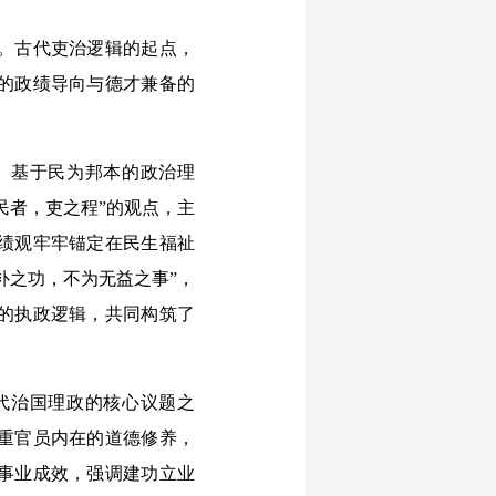
。古代吏治逻辑的起点，
的政绩导向与德才兼备的
。基于民为邦本的政治理
民者，吏之程”的观点，主
绩观牢牢锚定在民生福祉
补之功，不为无益之事”，
的执政逻辑，共同构筑了
代治国理政的核心议题之
重官员内在的道德修养，
事业成效，强调建功立业