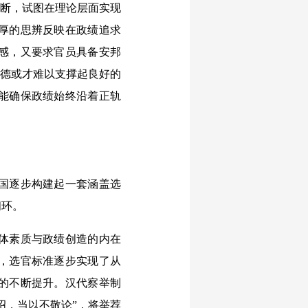
论断，试图在理论层面实现
厚的思辨反映在政绩追求
感，又要求官员具备安邦
的德或才难以支撑起良好的
能确保政绩始终沿着正轨
国逐步构建起一套涵盖选
闭环。
体素质与政绩创造的内在
，选官标准逐步实现了从
的不断提升。汉代察举制
诏，当以不敬论”，将举荐