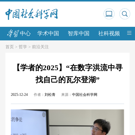
中心
学术中国
智库中国
社科视频
中
首页
>
哲学
>
前沿关注
【学者的2025】“在数字洪流中寻
找自己的瓦尔登湖”
2025-12-24
作者：
刘松青
来源：
中国社会科学网