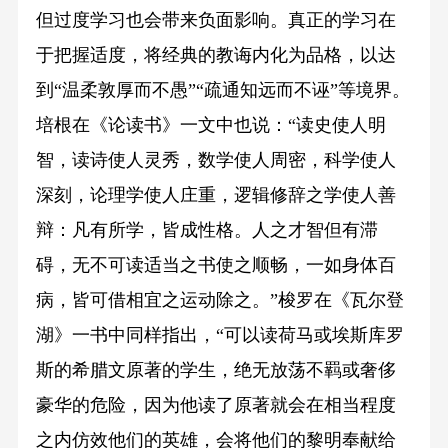
但过度学习也会带来负面影响。真正的学习在
于把握适度，将经典的教诲内化为品格，以达
到“温柔敦厚而不愚”“疏通知远而不诬”等境界。
培根在《论读书》一文中也说：“读史使人明
智，读诗使人灵秀，数学使人周密，科学使人
深刻，论理学使人庄重，逻辑修辞之学使人善
辩：凡有所学，皆成性格。人之才智但有滞
碍，无不可读适当之书使之顺畅，一如身体百
病，皆可借相宜之运动除之。”梭罗在《瓦尔登
湖》一书中同样指出，“可以读荷马或埃斯库罗
斯的希腊文原著的学生，绝无放荡不羁或奢侈
豪华的危险，因为他读了原著就会在相当程度
之内仿效他们的英雄，会将他们的黎明奉献给