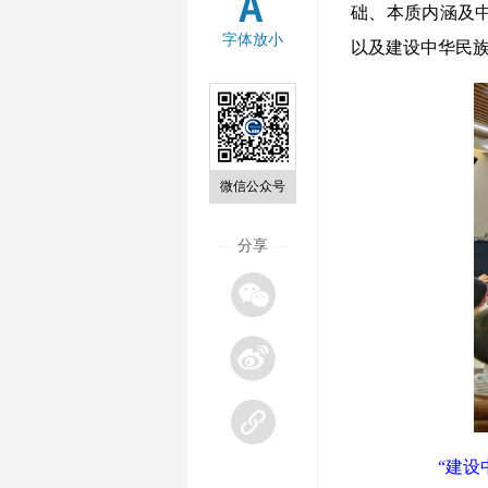
础、本质内涵及
字体放小
以及建设中华民
微信公众号
—
分享
—
“建