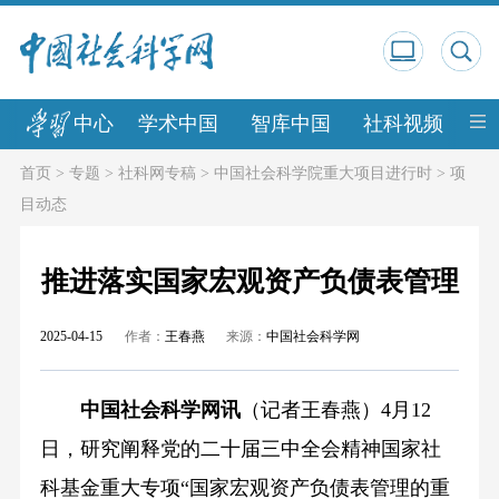
中心
学术中国
智库中国
社科视频
中
首页
>
专题
>
社科网专稿
>
中国社会科学院重大项目进行时
>
项
目动态
推进落实国家宏观资产负债表管理
2025-04-15
作者：
王春燕
来源：
中国社会科学网
中国社会科学网讯
（记者王春燕）4月12
日，研究阐释党的二十届三中全会精神国家社
科基金重大专项“国家宏观资产负债表管理的重