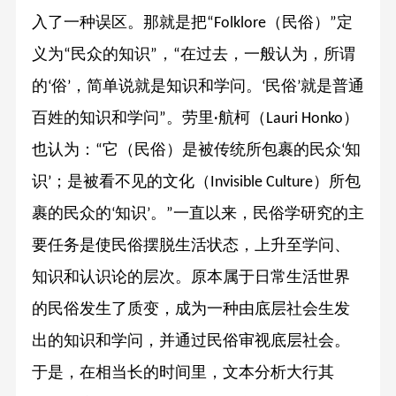
入了一种误区。那就是把
（民俗）
定
“Folklore
”
义为
民众的知识
，
在过去，一般认为，所谓
“
”
“
的
俗
，简单说就是知识和学问。
民俗
就是普通
‘
’
‘
’
百姓的知识和学问
。劳里
航柯（
）
”
·
Lauri Honko
也认为：
它（民俗）是被传统所包裹的民众
知
“
‘
识
；是被看不见的文化（
）所包
’
Invisible Culture
裹的民众的
知识
。
一直以来，民俗学研究的主
‘
’
”
要任务是使民俗摆脱生活状态，上升至学问、
知识和认识论的层次。原本属于日常生活世界
的民俗发生了质变，成为一种由底层社会生发
出的知识和学问，并通过民俗审视底层社会。
于是，在相当长的时间里，文本分析大行其