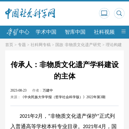
中心
学术中国
智库中国
社科视频
中
首页
>
专题
>
社科网专稿
>
国故·非物质文化遗产研究
>
理论构建
传承人：非物质文化遗产学科建设
的主体
2023-08-23
作者：
万建中
来源：
《中央民族大学学报（哲学社会科学版）》2022年第3期
年
月，
非物质文化遗产保护
正式列
2021
2
“
”
入普通高等学校本科专业目录。
年
月，国
2021
4