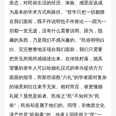
形态，对民俗生活的经历、体验、感受应该成
为基本的学术方式和路径。
哲学只把一切都摆
“
在我们面前，既不作说明也不作推论
因为一
——
切都一览无遗，没有什么需要说明。因为，隐
藏的东西，乃是我们不感兴趣的。
民俗明明白
”
白、完完整整地呈现在我们面前，我们只需要
把所见所闻所感描述出来。在传统村落，德高
望重的老年人可以给婚礼仪式的举办提供方方
面面的指导，而那些谙熟
六礼
的学者面对复杂
“
”
的场景则往往束手无策。相对而言，谁更懂婚
礼呢？显然是前者。民俗之
民
不知何为
民
“
”
“
俗
，民俗却是属于他们的。同理，非物质文化
”
遗产也是
听和看
的，传承人同民俗之
民
一
“
”
“
”