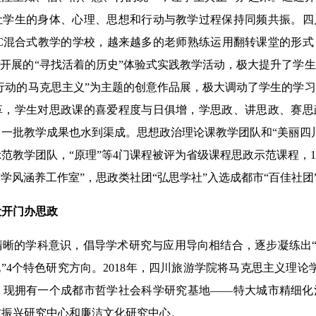
让学生的身体、心理、思想和行动与教学过程保持同频共振。四
OC混合式教学的学校，越来越多的老师熟练运用翻转课堂的形
课开展的“寻找活着的历史”体验式实践教学活动，极大提升了学
“行动的马克思主义”为主题的创意作品展，极大调动了学生的学
革，学生对思政课的喜爱程度与日俱增，学思政、讲思政、赛思
一批教学成果也水到渠成。思想政治理论课教学团队和“美丽四
范教学团队，“原理”等4门课程被评为省级课程思政示范课程，
“学风涵养工作室”，思政类社团“弘思学社”入选成都市“百佳社团
开门办思政
的学科意识，倡导学术研究与应用导向相结合，逐步凝练出“红
化”4个特色研究方向。2018年，四川旅游学院将马克思主义理论
。现拥有一个成都市哲学社会科学研究基地——特大城市精细化
村振兴研究中心和廉洁文化研究中心。