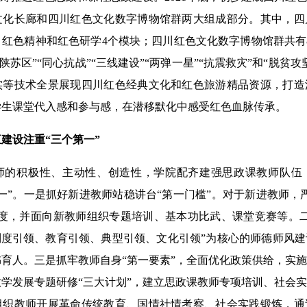
文化长廊和四川红色文化数字博物馆群两大组成部分。其中，四
红色精神和红色研学4个模块；四川红色文化数字博物馆群共有
川陕苏区”“同心抗战”“三线建设”“两弹一星”“抗震救灾”和“脱贫
实等技术全景展现四川红色经典文化和红色旅游精品资源，打造
学生课堂代入感和参与感，在潜移默化中感受红色血脉传承。
设注重“三个第一”
积极性、主动性、创造性，学院配齐建强思政课教师队伍
一”。一是抓好新进教师站稳讲台“第一门槛”。对于新进教师，
制度，并面向新教师组织专题培训、基本功比武、课堂竞赛等。
制度引领、教育引领、典型引领、文化引领”为核心的师德师风
育人。三是抓牢教师自身“第一要素”，全面优化政策供给，实
学发展专题研修“三大计划”，建立思政课教师专项培训、社会
组织教师开展革命传统教育、国情社情考察、社会实践锻炼，通