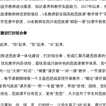
提升教师政治素质、知识素养和教学实践能力。2017年以来，
政课教师择优资助项目，1名教师获全国高校思政课“教学骨干”
学竞赛中获奖，10名教师在四川省思政课“精彩一课”比赛中获
建设打好组合拳
来、“动”起来、“实”起来、“火”起来。
进思政课一体化建设，打好组合拳，形成汇聚共建思政课的
优化教学内容供给，凝练形成川旅特色的思政课教学体系。其中
与一位“大师”“对话”；“纲要”课开展“一诗一课”教学，一节课
学，每节课都围绕着一个主题思想或原理开展教学；“概论”课开展
形势与政策”课开展“一‘势’一专题”教学，即按“世情、国情、党
优化，思政课不仅有意义，更有“意思”，大大提升了学生对思
重知、信、情、意、行的统一，让学生真正“动”起来。通过开