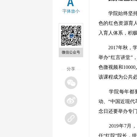
字体放小
学院始终坚持“马
色的红色资源育
入育人体系，积
2017年秋，学
微信公众号
举办“红言讲堂”
色微视频和100
—
分享
—
该课程成为公共
学院每年都要举
动、“中国近现代
念日还要举办专
2019年7月
任“红院”院长，