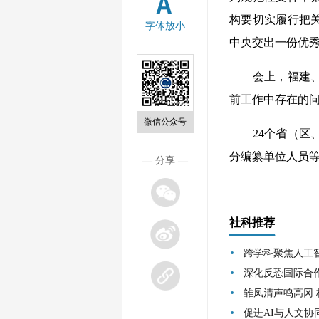
构要切实履行把
字体放小
中央交出一份优
会上，福建、四
前工作中存在的
微信公众号
24个省（区、
分编纂单位人员
—
分享
—
社科推荐
跨学科聚焦人工
深化反恐国际合
雏凤清声鸣高冈
促进AI与人文协