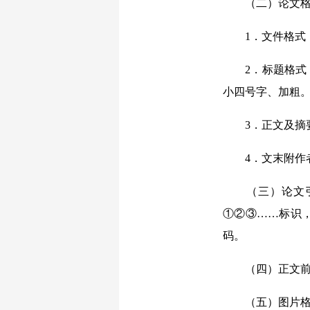
（二）论文格
1．文件格式：A
2．标题格式：
小四号字、加粗
3．正文及摘要
4．文末附作者
（三）论文引文
①②③……标识
码。
（四）正文前可附
（五）图片格式