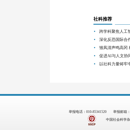
社科推荐
跨学科聚焦人工
深化反恐国际合
雏凤清声鸣高冈
促进AI与人文协
以社科力量铸牢
举报电话：010-85341520
举报邮箱：zgs
中国社会科学