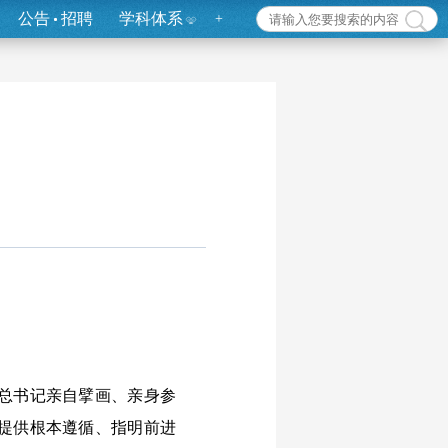
公告
招聘
学科体系
+
总书记亲自擘画、亲身参
提供根本遵循、指明前进