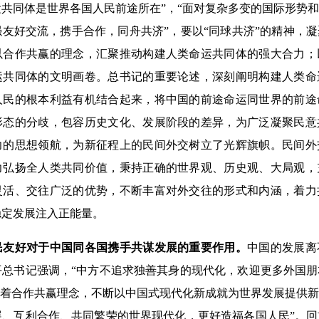
共同体是世界各国人民前途所在”，“面对复杂多变的国际形势
友好交流，携手合作，同舟共济”，要以“同球共济”的精神，
以合作共赢的理念，汇聚推动构建人类命运共同体的强大合力；
运共同体的文明画卷。总书记的重要论述，深刻阐明构建人类命
人民的根本利益有机结合起来，将中国的前途命运同世界的前途
形态的分歧，包容历史文化、发展阶段的差异，为广泛凝聚民意
力的思想领航，为新征程上的民间外交树立了光辉旗帜。民间外
力弘扬全人类共同价值，秉持正确的世界观、历史观、大局观，
灵活、交往广泛的优势，不断丰富对外交往的形式和内涵，着力
稳定发展注入正能量。
民友好对于中国同各国携手共谋发展的重要作用。
中国的发展离
平总书记强调，“中方不追求独善其身的现代化，欢迎更多外国
本着合作共赢理念，不断以中国式现代化新成就为世界发展提供
展、互利合作、共同繁荣的世界现代化，更好造福各国人民”。