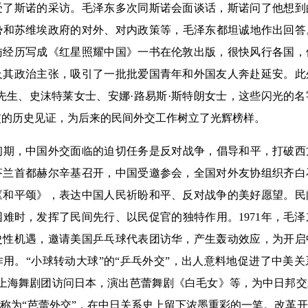
受了斯诺的采访。毛泽东多次同斯诺会面谈话，斯诺问了他想到
和苏维埃政府的对外、对内政策等，毛泽东都坦诚地作出回答。1
访经历写成《红星照耀中国》一书在伦敦出版，很快风行各国，
及其政治主张，吸引了一批批爱国青年和外国友人奔赴延安。此
先生、史沫特莱女士、安娜·路易斯·斯特朗女士，这些闪光的
交的历史见证，为后来的民间外交工作树立了光辉榜样。
，中国外交面临的迫切任务是反对战争，倡导和平，打破西方国
芬兰首都赫尔辛基召开，中国受邀参会，全国对外友协组织齐白
《和平颂》，表达中国人民祈盼和平、反对战争的美好愿望。民
难时，发挥了民间先行、以民促官的独特作用。1971年，毛
史性机遇，邀请美国乒乓球代表团访华，产生轰动效应，为开启
用。“小球转动大球”的“乒乓外交”，出人意料地促进了中美
月，上海舞剧团访问日本，演出芭蕾舞剧《白毛女》等，为中日邦
被称为“芭蕾外交”，在中日关系史上留下浓墨重彩的一笔。改革