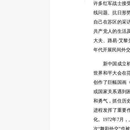
许多红军战士接
线问题、抗日形势
自己在苏区的采
共产党人的生活
大夫、路易·艾黎
年代开展民间外
新中国成立初期
世界和平大会在
创作了巨幅国画
或国家关系遇到困
和勇气，抓住历
进程发挥了重要作
化。1972年7
次“舞剧外交”也