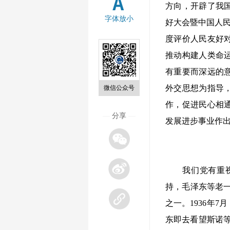
方向，开辟了我国
字体放小
好大会暨中国人民
度评价人民友好
推动构建人类命
有重要而深远的
外交思想为指导
微信公众号
作，促进民心相
—
分享
—
发展进步事业作
我们党有重视民
持，毛泽东等老
之一。1936年
东即去看望斯诺