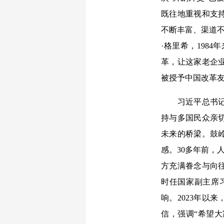
既往地重视和支
不断丰富、渠道不
·格里希，198
革，让这家老企
被授予中国改革
习近平总书记高
持与多国民众亲
未来的桥梁。鼓
感。30多年前，
方充满眷念与向往
时任国家副主席
响。2023年以
信，强调“希望