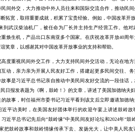
持民间外交，大力推动中外人员往来和国际交流合作，推动民间
断拓宽，取得重要成就，积累了宝贵经验。例如，中国改革开放
4年来到武汉柴油机厂，被任命为厂长并主持生产经营工作。他
业重焕生机，产品出口东南亚多个国家。在庆祝改革开放40周
友谊奖章，以感谢其对中国改革开放事业的支持和帮助。
度重视民间外交工作，大力支持民间外交活动，无论在地方
切互动，亲力亲为开展人民友好工作，搭建起更多民间交往、务
岭故事是习近平总书记亲自推动中美民间友好交流的一段佳话，
人民日报发表题为《啊，鼓岭！》的文章，讲述了美国加德纳夫妇
的故事，时任福州市委书记习近平看到该文后立即邀请加德纳夫
习近平访美时，在美国友好团体举行的欢迎午宴上讲述鼓岭故
来，习近平总书记先后向“鼓岭缘”中美民间友好论坛和2024年“
大家把鼓岭故事和鼓岭情缘传承下去、发扬光大，让中美人民友