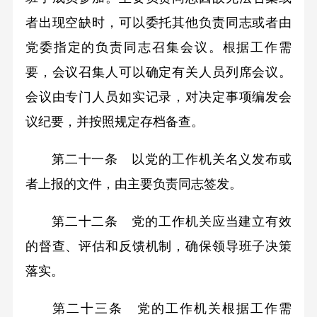
者出现空缺时，可以委托其他负责同志或者由
党委指定的负责同志召集会议。根据工作需
要，会议召集人可以确定有关人员列席会议。
会议由专门人员如实记录，对决定事项编发会
议纪要，并按照规定存档备查。
第二十一条 以党的工作机关名义发布或
者上报的文件，由主要负责同志签发。
第二十二条 党的工作机关应当建立有效
的督查、评估和反馈机制，确保领导班子决策
落实。
第二十三条 党的工作机关根据工作需