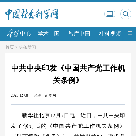
中心
学术中国
智库中国
社科视频
中
首页
>
头条新闻
中共中央印发《中国共产党工作机
关条例》
2025-12-08
来源：
新华网
新华社北京12月7日电 近日，中共中央印
发了修订后的《中国共产党工作机关条例》