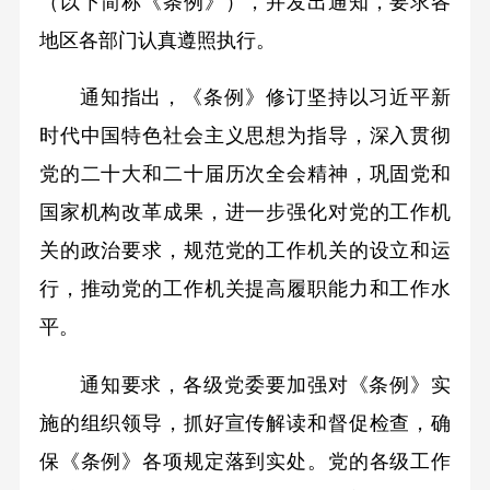
（以下简称《条例》），并发出通知，要求各
地区各部门认真遵照执行。
通知指出，《条例》修订坚持以习近平新
时代中国特色社会主义思想为指导，深入贯彻
党的二十大和二十届历次全会精神，巩固党和
国家机构改革成果，进一步强化对党的工作机
关的政治要求，规范党的工作机关的设立和运
行，推动党的工作机关提高履职能力和工作水
平。
通知要求，各级党委要加强对《条例》实
施的组织领导，抓好宣传解读和督促检查，确
保《条例》各项规定落到实处。党的各级工作