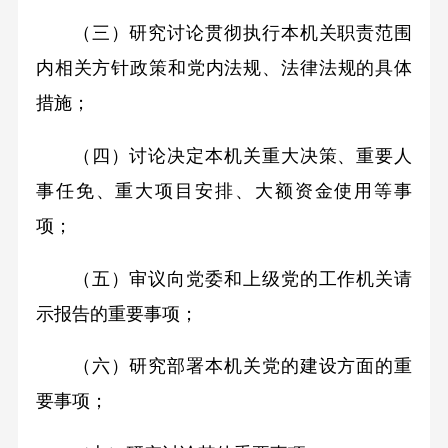
（三）研究讨论贯彻执行本机关职责范围
内相关方针政策和党内法规、法律法规的具体
措施；
（四）讨论决定本机关重大决策、重要人
事任免、重大项目安排、大额资金使用等事
项；
（五）审议向党委和上级党的工作机关请
示报告的重要事项；
（六）研究部署本机关党的建设方面的重
要事项；