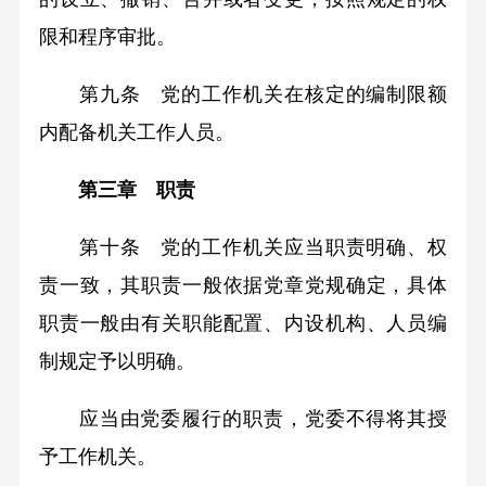
限和程序审批。
第九条 党的工作机关在核定的编制限额
内配备机关工作人员。
第三章 职责
第十条 党的工作机关应当职责明确、权
责一致，其职责一般依据党章党规确定，具体
职责一般由有关职能配置、内设机构、人员编
制规定予以明确。
应当由党委履行的职责，党委不得将其授
予工作机关。