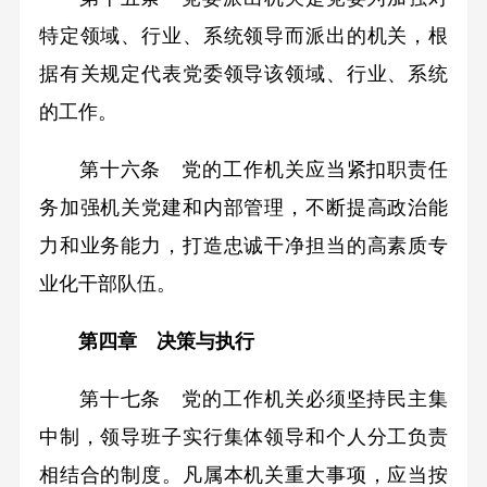
特定领域、行业、系统领导而派出的机关，根
据有关规定代表党委领导该领域、行业、系统
的工作。
第十六条 党的工作机关应当紧扣职责任
务加强机关党建和内部管理，不断提高政治能
力和业务能力，打造忠诚干净担当的高素质专
业化干部队伍。
第四章 决策与执行
第十七条 党的工作机关必须坚持民主集
中制，领导班子实行集体领导和个人分工负责
相结合的制度。凡属本机关重大事项，应当按