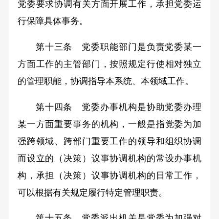
党委要求协调有关方面开展工作，承担党委运
行保障具体事务。
第十三条 党委职能部门是负责党委某一
方面工作的主管部门，按照规定行使相对独立
的管理职能，协调指导本系统、本领域工作。
第十四条 党委办事机构是协助党委办理
某一方面重要事务的机构，一般是指党委为加
强跨领域、跨部门重要工作的领导和组织协调
而设立的（决策）议事协调机构的常设办事机
构，承担（决策）议事协调机构的日常工作，
可以根据有关规定履行特定管理职责。
第十五条 党委派出机关是党委为加强对