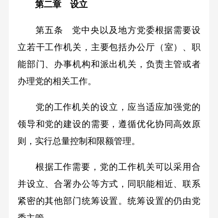
第二章 设立
第五条 党中央以及地方党委根据需要设
立若干工作机关，主要包括办公厅（室）、职
能部门、办事机构和派出机关，负责主管或者
办理党的相关工作。
党的工作机关的设立，应当适应加强党的
领导和党的建设的需要，遵循优化协同高效原
则，实行总量控制和限额管理。
根据工作需要，党的工作机关可以采用合
并设立、合署办公等方式，同职能相近、联系
紧密的其他部门统筹设置。统筹设置的仍由党
委主管。