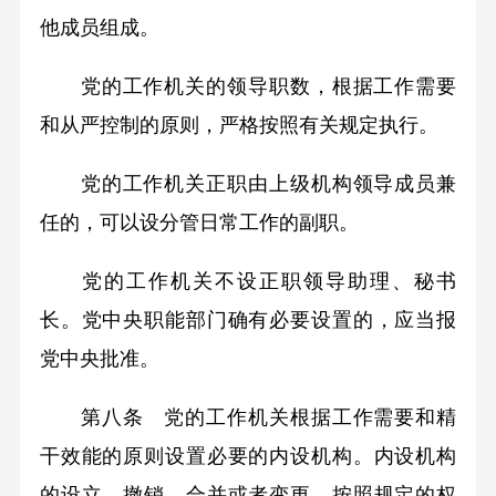
他成员组成。
党的工作机关的领导职数，根据工作需要
和从严控制的原则，严格按照有关规定执行。
党的工作机关正职由上级机构领导成员兼
任的，可以设分管日常工作的副职。
党的工作机关不设正职领导助理、秘书
长。党中央职能部门确有必要设置的，应当报
党中央批准。
第八条 党的工作机关根据工作需要和精
干效能的原则设置必要的内设机构。内设机构
的设立、撤销、合并或者变更，按照规定的权