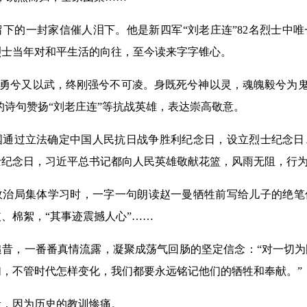
的一封家信催人泪下。他是新四军“刘老庄连”82名烈士中唯
烈士当年对和平生活的向往，至今读来字字锥心。
勇兮又以武，终刚强兮不可凌。身既死兮神以灵，魂魄毅兮为鬼
的诗句赞扬“刘老庄连”等抗战英雄，表达崇高敬意。
国通过立法确定中国人民抗日战争胜利纪念日，设立烈士纪念日
士纪念日，习近平总书记都向人民英雄敬献花篮，风雨无阻，行
局集体学习时，一字一句朗读赵一曼牺牲前写给儿子的绝笔
、棉絮，“其事迹震撼人心”……
，一番番真情流露，凝聚成荡气回肠的坚定信念：“对一切为
，不管时代怎样变化，我们都要永远铭记他们的牺牲和奉献。”
因为历史的教训惨痛。