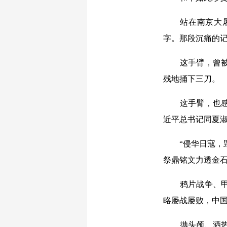
站在南京大屠杀
字。那段沉痛的记
这手臂，曾被敌人
残地捅下三刀。
这手臂，也感受到
近平总书记同夏
“侵华日寇，毁
祭鼎铭文力透金
鸦片战争、甲午
略屡战屡败，中
抛头颅、洒热血