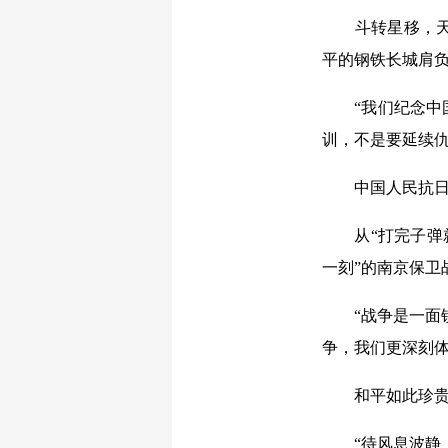
斗转星移，天地
平的钢铁长城肩
“我们纪念中国
训，不是要延续仇
中国人民抗日战
从“打完子弹就
一刻”的南京保卫
“战争是一面镜
争，我们更深刻
和平如此珍贵，
“待风息波静，