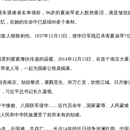
遇难者名单墙前，96岁的夏淑琴老人默然垂泪，满是皱纹
忆，在她的生命中已延续80多个春秋。
狠狠刺伤。1937年12月13日，侵华日军残忍杀害夏淑琴7
紧紧搀扶传递的温暖。2014年12月13日，在首个南京大
淑琴老人等，一起为国家公祭鼎揭幕。
吾南京。劫掠黎庶，屠戮苍生。卅万亡灵，饮恨江城。日月惨淡
石，习近平总书记长久凝视。
惨败、八国联军侵华……近代百余年，国家蒙辱、人民蒙难
国人民和中华民族遭受了前所未有的劫难。
，赴国难、共存亡……长达14年的抗日战争波澜壮阔。中国