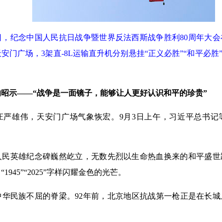
日，纪念中国人民抗日战争暨世界反法西斯战争胜利80周年大
安门广场，3架直-8L运输直升机分别悬挂“正义必胜”“和平必胜
昭示——“战争是一面镜子，能够让人更好认识和平的珍贵”
雄伟，天安门广场气象恢宏。9月3日上午，习近平总书记
英雄纪念碑巍然屹立，无数先烈以生命热血换来的和平盛世
1945”“2025”字样闪耀金色的光芒。
民族不屈的脊梁。92年前，北京地区抗战第一枪正是在长城