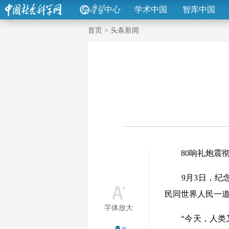
中心
学术中国
智库中国
首页
>
头条新闻
80响礼炮震彻
9月3日，纪念
民同世界人民一
字体放大
“今天，人类又