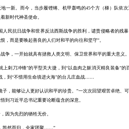
一新。而今，当步履铿锵、机甲轰鸣的45个方（梯）队依次
负着新时代神圣使命。
人民抗日战争和世界反法西斯战争的胜利，谴责侵略者的残暴
恨，而是要唤起善良的人们对和平的向往和坚守”。
争，一开始就具有拯救人类文明、保卫世界和平的重大意义
上刺刀冲锋”的平型关大捷，到“以血肉之躯消灭精良装备”的
战，到“不惜用生命填进火海”的台儿庄血战……
子，能够让人更好认识和平的珍贵。”一次次回望艰苦卓绝、可
体悟到习近平总书记重要论断蕴含的深意。
因为先烈的牺牲无价。
凯然而归，全家团聚……”