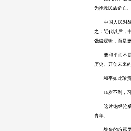
为挽救民族危亡
中国人民对战争
之：近代以后，
强盗逻辑，而是
要和平而不是战
历史、开创未来
和平如此珍贵，
16岁不到，习
这片饱经沧桑的
青年。
战争的喧嚣层叠回