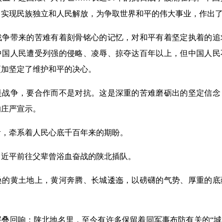
、实现民族独立和人民解放，为争取世界和平的伟大事业，作出
带来的苦难有着刻骨铭心的记忆，对和平有着坚定执着的追
中国人民遭受列强的侵略、凌辱、掠夺达百年以上，但中国人民
更加坚定了维护和平的决心。
争，要合作而不是对抗。这是深重的苦难磨砺出的坚定信念
的庄严宣示。
牵系着人民心底千百年来的期盼。
近平前往父辈曾浴血奋战的陕北插队。
黄土地上，黄河奔腾、长城逶迤，以磅礴的气势、厚重的底
响：陕北地名里，至今有许多保留着同军事布防有关的“城”“营”