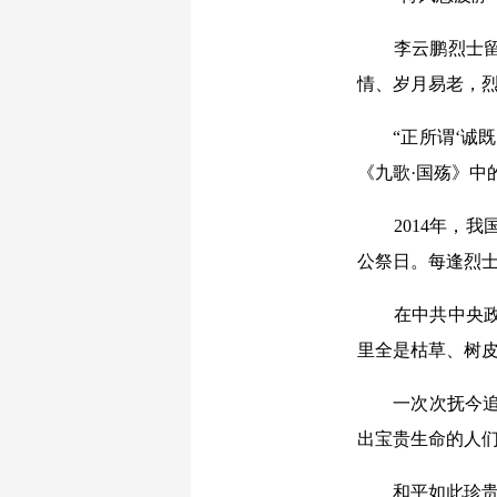
李云鹏烈士留下
情、岁月易老，
“正所谓‘诚既
《九歌·国殇》中
2014年，我
公祭日。每逢烈
在中共中央政治
里全是枯草、树皮
一次次抚今追昔
出宝贵生命的人们
和平如此珍贵，