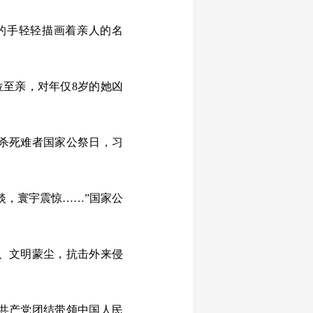
的手轻轻描画着亲人的名
位至亲，对年仅8岁的她凶
屠杀死难者国家公祭日，习
，寰宇震惊……”国家公
、文明蒙尘，抗击外来侵
共产党团结带领中国人民