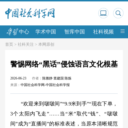
中心
学术中国
智库中国
社科视频
中
首页
>
社科关注
>
本网原创
警惕网络“黑话”侵蚀语言文化根基
2026-06-23
作者：
陈雅静 查建国 陈炼
来源：
中国社会科学网-中国社会科学报
“欢迎来到啵啵间”“9.9米到手”“现在下单，
3个太阳内飞走”……当“米”取代“钱”、“啵啵
间”成为“直播间”的标准表述，当原本清晰规范