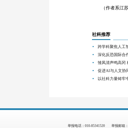
（作者系江苏省
社科推荐
跨学科聚焦人工
深化反恐国际合
雏凤清声鸣高冈
促进AI与人文协
以社科力量铸牢
举报电话：010-85341520
举报邮箱：zgs