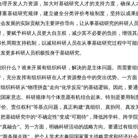
合理开发人力资源，加大对基础研究人才的支持力度，确保人
尊重基础研究规律，建立健全分类评价考核制度，坚持以成果
会发展的实际贡献为主要评价导向，让从事基础研究的科研人员
时，要赋予科研人员更大自主权，减少其不必要的负担，增强其
和长周期支持机制，以减轻科研人员在从事基础研究过程中可能
激发更多科研人员积极投身于基础研究。
什么？谁来开展有组织科研，解决的是主体问题。而需要组
于，充分发挥有组织科研在人才资源整合中的突出优势。一方面
组织科研从“物理拼盘”走向“化学反应”的基础逻辑。因此，要
把国家意志、科研规律与个体意愿有机结合起来。特别是要用制
价、责任权利”等基点问题，真正构建“真组织、真协同、真攻
把基础研究中的“不确定性”变成“可期待”，降低跨学科、跨学
”“真融合”。另一方面，明确科研活动的战略方向。要通过有组
“两条腿走路”，把个人学术志趣同国家重大战略需求和经济社