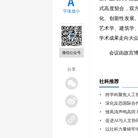
式高度契合，双
字体放小
化、创新性发展
艺术学、建筑学
学术成果走向大
会议由故宫博物
微信公众号
—
分享
—
社科推荐
跨学科聚焦人工
深化反恐国际合
雏凤清声鸣高冈
促进AI与人文协
以社科力量铸牢