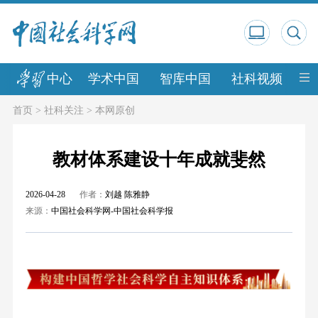
中心
学术中国
智库中国
社科视频
中
首页
>
社科关注
>
本网原创
教材体系建设十年成就斐然
2026-04-28
作者：
刘越 陈雅静
来源：
中国社会科学网-中国社会科学报