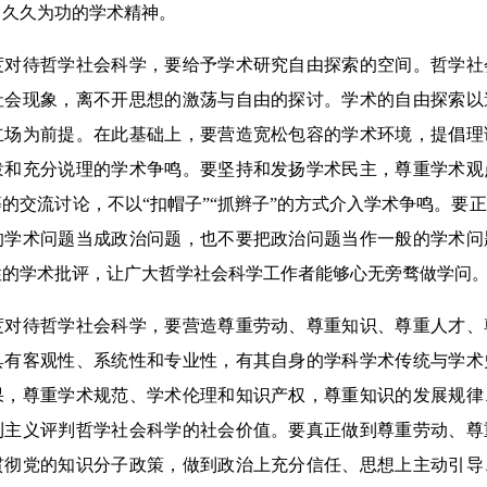
、久久为功的学术精神。
待哲学社会科学，要给予学术研究自由探索的空间。哲学社
社会现象，离不开思想的激荡与自由的探讨。学术的自由探索以
立场为前提。在此基础上，要营造宽松包容的学术环境，提倡理
泼和充分说理的学术争鸣。要坚持和发扬学术民主，尊重学术观
的交流讨论，不以“扣帽子”“抓辫子”的方式介入学术争鸣。要
的学术问题当成政治问题，也不要把政治问题当作一般的学术问
性的学术批评，让广大哲学社会科学工作者能够心无旁骛做学问
待哲学社会科学，要营造尊重劳动、尊重知识、尊重人才、
具有客观性、系统性和专业性，有其自身的学科学术传统与学术
果，尊重学术规范、学术伦理和知识产权，尊重知识的发展规律
利主义评判哲学社会科学的社会价值。要真正做到尊重劳动、尊
贯彻党的知识分子政策，做到政治上充分信任、思想上主动引导